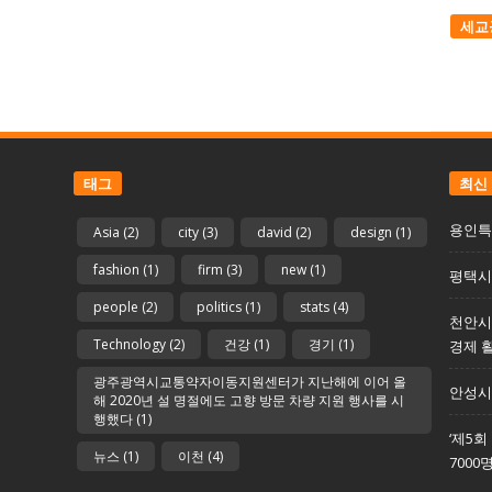
세교
태그
최신
용인특
Asia
(2)
city
(3)
david
(2)
design
(1)
fashion
(1)
firm
(3)
new
(1)
평택시 
people
(2)
politics
(1)
stats
(4)
천안시
Technology
(2)
건강
(1)
경기
(1)
경제 
광주광역시교통약자이동지원센터가 지난해에 이어 올
안성시
해 2020년 설 명절에도 고향 방문 차량 지원 행사를 시
행했다
(1)
‘제5
뉴스
(1)
이천
(4)
7000