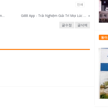
인쇄
Khám Phá Tỷ Lệ Kèo Malaysia và Thông Tin Cần Biết
Gi88 App - Trải Nghiệm Giải Trí Mọi Lúc Mọi Nơi!
»
글수정
글삭제
동아