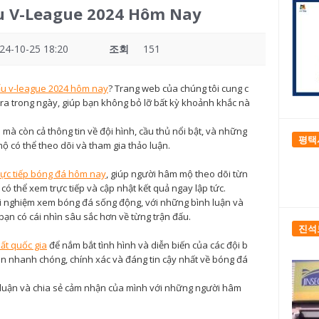
ấu V-League 2024 Hôm Nay
24-10-25 18:20
조회
151
đấu v-league 2024 hôm nay
? Trang web của chúng tôi cung c
n ra trong ngày, giúp bạn không bỏ lỡ bất kỳ khoảnh khắc nà
u mà còn cả thông tin về đội hình, cầu thủ nổi bật, và những
평택
ộ có thể theo dõi và tham gia thảo luận.
trực tiếp bóng đá hôm nay
, giúp người hâm mộ theo dõi từn
 có thể xem trực tiếp và cập nhật kết quả ngay lập tức.
ải nghiệm xem bóng đá sống động, với những bình luận và
bạn có cái nhìn sâu sắc hơn về từng trận đấu.
진석
hất quốc gia
để nắm bắt tình hình và diễn biến của các đội b
tin nhanh chóng, chính xác và đáng tin cậy nhất về bóng đá
o luận và chia sẻ cảm nhận của mình với những người hâm