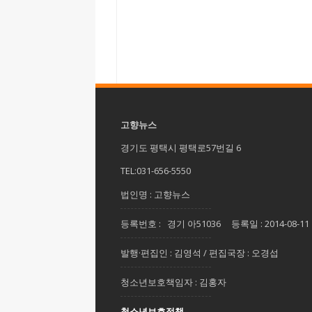
고향뉴스
경기도 평택시 평택로57번길 6
TEL:031-656-5550
법인명 : 고향뉴스
등록번호 : 경기 아51036 등록일 : 2014-08-11
발행·편집인 : 김영석 / 편집국장 : 오경섭
청소년보호책임자 : 김홍자
청소년보호정책