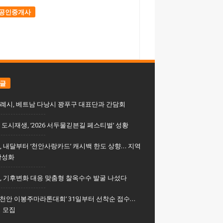
공인중개사
 글
례시, 베트남 다낭시 꽝푸구 대표단과 간담회
도시재생, ‘2026 서두물긷븐길 페스티벌’ 성황
, 내달부터 ‘천안사랑카드’ 캐시백 한도 상향… 지역
활성화
, 기후변화 대응 맞춤형 찰옥수수 발굴 나섰다
회 천안 이봉주마라톤대회’ 31일부터 선착순 접수…
명 모집