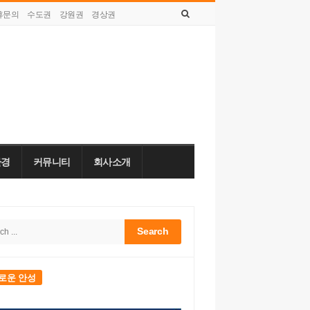
휴문의
수도권
강원권
경상권
토요일, 8월 08, 2026
환경
커뮤니티
회사소개
h
bar
로운 안성