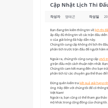
Cập Nhật Lịch Thi Đ
작성자
영태곤
작성일
20
Bạn đang tìm kiếm thông tin về
lịch thi 
ấp đầy đủ thông tin về các trận đấu diễ
o của giải bóng đá hấp dẫn này.
Chúng tôi cung cấp không chỉ lịch thi đấ
phân tích trước trận đấu để người hâm m
Ngoài ra, chúng tôi cũng cung cấp
vtv5 
g trận đấu một cách thuận tiện nhất. Bạn
Chúng tôi cam kết mang đến cho bạn tr
phân tích từ các chuyên gia thể thao để 
Đừng quên kiểm tra
kết quả giải hạng n
óng. Hãy đến với chúng tôi để có thông 
Việt Nam!
Ngoài ra, bạn cũng có thể tham gia thả
mộ khác trong cộng đồng của chúng tôi.