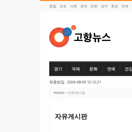
종합
포토
사회
경제
문화
정치
환경
연예
고
향
뉴
경기
국제
문화
연예
건
스
최종편집 : 2026-08-03 12:12:21
Home
»
자유게시판
자유게시판