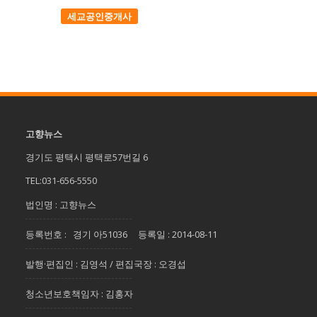
세교공인중개사
고향뉴스
경기도 평택시 평택로57번길 6
TEL:031-656-5550
법인명 : 고향뉴스
등록번호 : 경기 아51036 등록일 : 2014-08-11
발행·편집인 : 김영석 / 편집국장 : 오경섭
청소년보호책임자 : 김홍자