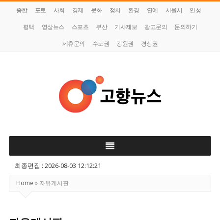
종합
포토
사회
경제
문화
정치
환경
연예
서울시
안성
평택
영상뉴스
스포츠
부산
기사제보
광고문의
문의하기
제휴문의
수도권
강원권
경상권
고
향
뉴
스
최종편집 : 2026-08-03 12:12:21
Home
»
자유게시판