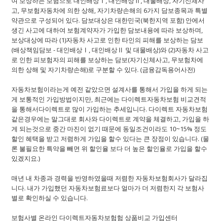
여 보상하는 보험으로 대인배상Ⅰ, 대인배상Ⅱ, 대물배상, 자기신체사
고, 무보험자동차에 의한 상해, 자기차량손해의 6가지 담보종목과 특별
약관으로 구성되어 있다. 담보대상은 대한민국(북한지역 포함) 안에서
생긴 사고에 대하여 보험계약자가 가입한 담보내용에 따라 보상하며,
보상대상에 따라 (1)자동차 사고로 인한 타인의 피해를 보상하는 담보
(배상책임담보 - 대인배상Ⅰ, 대인배상Ⅱ 및 대물배상)와 (2)자동차 사고
로 인한 피보험자의 피해를 보상하는 담보(자기신체사고, 무보험차에
의한 상해 및 자기차량손해)로 구분할 수 있다. (금융감독용어사전)
자동차보험이라는게 예전 같았으면 설계사를 통해서 가입을 하게 되는
게 보통적인 가입방법이지만, 최근에는 다이렉트자동차보험 비교견적
을 통해서다이렉트로 많이 가입하는 추세입니다. 다이렉트 자동차보험
같은경우에는 말그대로 회사와 다이렉트로 계약을 체결하고, 가입을 하
게 되는것으로 중간 마진이 없기 때문에 동일조건이라도 10~15% 정도
할인 혜택을 받고 저렴하게 가입을 할수 있다는 큰 장점이 있습니다. (물
론 불필요한 특약을 빼면 위 할인율 보다 더 높은 할인율로 가입을 할수
있겠지요.)
매년 내 차종과 경력을 반영하였을때 저렴한 자동차보험회사가 달라집
니다. 내가 가입했던 자동차보험료보다 얼마가 더 저렴한지 각 보험사
별로 확인하실 수 있습니다.
보험사별 온라인 다이렉트자동차보험험 상품비교 가입센터