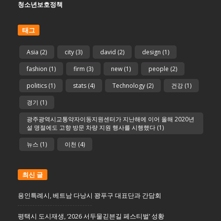
청소년보호정책
태그
Asia
(2)
city
(3)
david
(2)
design
(1)
fashion
(1)
firm
(3)
new
(1)
people
(2)
politics
(1)
stats
(4)
Technology
(2)
건강
(1)
경기
(1)
광주광역시교통약자이동지원센터가 지난해에 이어 올해 2020년
설 명절에도 고향 방문 차량 지원 행사를 시행했다
(1)
뉴스
(1)
이천
(4)
최신 글
용인특례시, 베트남 다낭시 꽝푸구 대표단과 간담회
평택시 도시재생, ‘2026 서두물긷븐길 페스티벌’ 성황