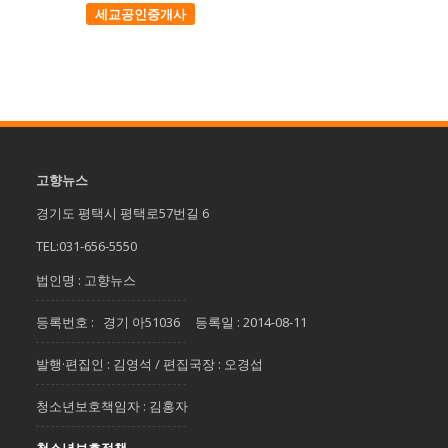
세교공인중개사
고향뉴스
경기도 평택시 평택로57번길 6
TEL:031-656-5550
법인명 : 고향뉴스
등록번호 : 경기 아51036 등록일 : 2014-08-11
발행·편집인 : 김영석 / 편집국장 : 오경섭
청소년보호책임자 : 김홍자
청소년보호정책