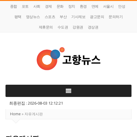
종합
포토
사회
경제
문화
정치
환경
연예
서울시
안성
평택
영상뉴스
스포츠
부산
기사제보
광고문의
문의하기
제휴문의
수도권
강원권
경상권
고
향
뉴
스
최종편집 : 2026-08-03 12:12:21
Home
»
자유게시판