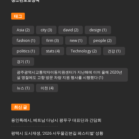
태그
Asia
(2)
city
(3)
david
(2)
design
(1)
fashion
(1)
firm
(3)
new
(1)
people
(2)
politics
(1)
stats
(4)
Technology
(2)
건강
(1)
경기
(1)
광주광역시교통약자이동지원센터가 지난해에 이어 올해 2020년
설 명절에도 고향 방문 차량 지원 행사를 시행했다
(1)
뉴스
(1)
이천
(4)
최신 글
용인특례시, 베트남 다낭시 꽝푸구 대표단과 간담회
평택시 도시재생, ‘2026 서두물긷븐길 페스티벌’ 성황