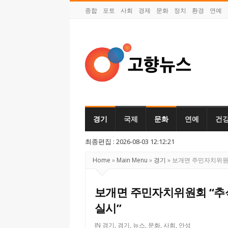
종합
포토
사회
경제
문화
정치
환경
연예
고
향
뉴
경기
국제
문화
연예
건
스
최종편집 : 2026-08-03 12:12:21
Home
»
Main Menu
»
경기
»
보개면 주민자치위원회
보개면 주민자치위원회 “추
실시”
IN
경기
,
경기
,
뉴스
,
문화
,
사회
,
안성