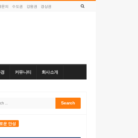
휴문의
수도권
강원권
경상권
토요일, 8월 08, 2026
환경
커뮤니티
회사소개
h
bar
로운 안성