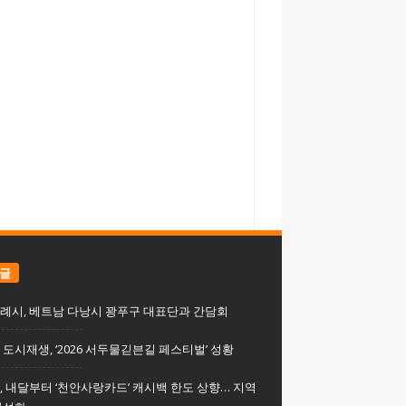
 글
례시, 베트남 다낭시 꽝푸구 대표단과 간담회
도시재생, ‘2026 서두물긷븐길 페스티벌’ 성황
, 내달부터 ‘천안사랑카드’ 캐시백 한도 상향… 지역