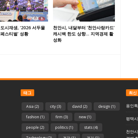
도시재생, ‘2026 서두물
천안시, 내달부터 ‘천안사랑카드’
 페스티벌’ 성황
캐시백 한도 상향… 지역경제 활
성화
태그
최신
용인특
Asia
(2)
city
(3)
david
(2)
design
(1)
fashion
(1)
firm
(3)
new
(1)
평택시 
people
(2)
politics
(1)
stats
(4)
천안시
Technology
(2)
건강
(1)
경기
(1)