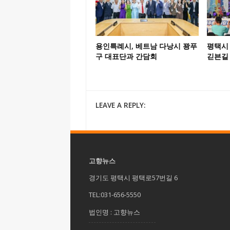
용인특례시, 베트남 다낭시 꽝푸
평택시 
구 대표단과 간담회
긷븐길
LEAVE A REPLY:
고향뉴스
경기도 평택시 평택로57번길 6
TEL:031-656-5550
법인명 : 고향뉴스