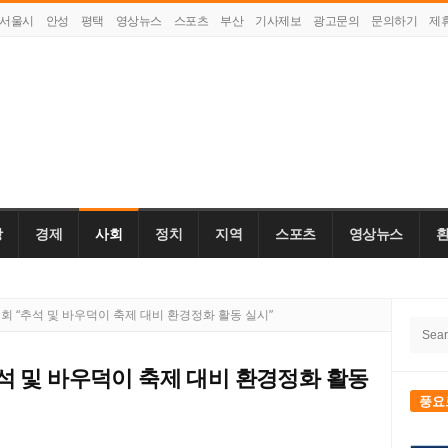
서울시
안성
평택
영상뉴스
스포츠
부산
기사제보
광고문의
문의하기
제
강
경제
사회
정치
지역
스포츠
영상뉴스
Site
 “추석 및 바우덕이 축제 대비 환경정화 활동 실시”
Searc
Side
for:
석 및 바우덕이 축제 대비 환경정화 활동
풍요