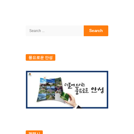
Site
Sidebar
Search
for:
풍요로운 안성
평택시