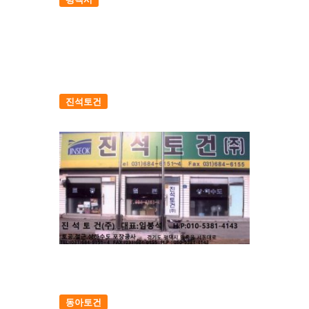
진석토건
동아토건