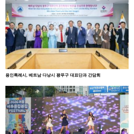
용인특례시, 베트남 다낭시 꽝푸구 대표단과 간담회