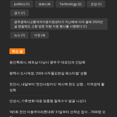
politics
(1)
stats
(4)
Technology
(2)
건강
(1)
경기
(1)
광주광역시교통약자이동지원센터가 지난해에 이어 올해 2020년
설 명절에도 고향 방문 차량 지원 행사를 시행했다
(1)
뉴스
(1)
이천
(4)
최신 글
용인특례시, 베트남 다낭시 꽝푸구 대표단과 간담회
평택시 도시재생, ‘2026 서두물긷븐길 페스티벌’ 성황
천안시, 내달부터 ‘천안사랑카드’ 캐시백 한도 상향… 지역경제 활
성화
안성시, 기후변화 대응 맞춤형 찰옥수수 발굴 나섰다
‘제5회 천안 이봉주마라톤대회’ 31일부터 선착순 접수…7000명 모