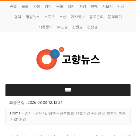
종합
포토
사회
경제
문화
정치
환경
연예
서울시
안성
평택
영상뉴스
스포츠
부산
기사제보
광고문의
문의하기
제휴문의
수도권
강원권
경상권
고
향
뉴
스
최종편집 : 2026-08-03 12:12:21
Home
»
경기
»
평택시, ‘평택지원특별법’ 유효기간 4년 연장 ‘본회의 최종
의결’ 환영