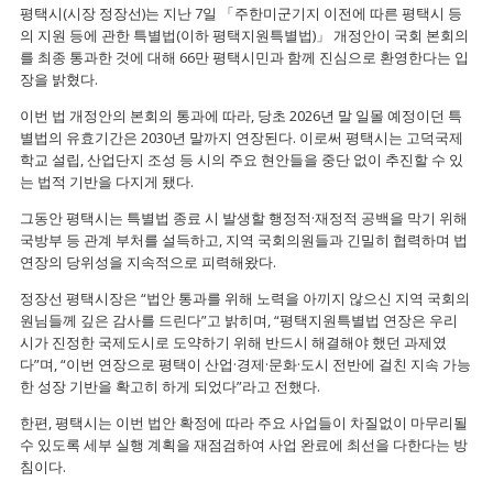
평택시(시장 정장선)는 지난 7일 「주한미군기지 이전에 따른 평택시 등
의 지원 등에 관한 특별법(이하 평택지원특별법)」 개정안이 국회 본회의
를 최종 통과한 것에 대해 66만 평택시민과 함께 진심으로 환영한다는 입
장을 밝혔다.
이번 법 개정안의 본회의 통과에 따라, 당초 2026년 말 일몰 예정이던 특
별법의 유효기간은 2030년 말까지 연장된다. 이로써 평택시는 고덕국제
학교 설립, 산업단지 조성 등 시의 주요 현안들을 중단 없이 추진할 수 있
는 법적 기반을 다지게 됐다.
그동안 평택시는 특별법 종료 시 발생할 행정적·재정적 공백을 막기 위해
국방부 등 관계 부처를 설득하고, 지역 국회의원들과 긴밀히 협력하며 법
연장의 당위성을 지속적으로 피력해왔다.
정장선 평택시장은 “법안 통과를 위해 노력을 아끼지 않으신 지역 국회의
원님들께 깊은 감사를 드린다”고 밝히며, “평택지원특별법 연장은 우리
시가 진정한 국제도시로 도약하기 위해 반드시 해결해야 했던 과제였
다”며, “이번 연장으로 평택이 산업·경제·문화·도시 전반에 걸친 지속 가능
한 성장 기반을 확고히 하게 되었다”라고 전했다.
한편, 평택시는 이번 법안 확정에 따라 주요 사업들이 차질없이 마무리될
수 있도록 세부 실행 계획을 재점검하여 사업 완료에 최선을 다한다는 방
침이다.