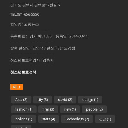
경기도 평택시 평택로57번길 6
TEL:031-656-5550
법인명 : 고향뉴스
등록번호 : 경기 아51036 등록일 : 2014-08-11
발행·편집인 : 김영석 / 편집국장 : 오경섭
청소년보호책임자 : 김홍자
청소년보호정책
태그
Asia
(2)
city
(3)
david
(2)
design
(1)
fashion
(1)
firm
(3)
new
(1)
people
(2)
politics
(1)
stats
(4)
Technology
(2)
건강
(1)