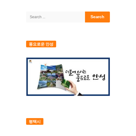
Site
Sidebar
Search
for:
풍요로운 안성
평택시