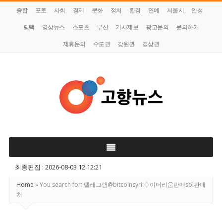
종합
포토
사회
경제
문화
정치
환경
연예
서울시
안성
평택
영상뉴스
스포츠
부산
기사제보
광고문의
문의하기
제휴문의
수도권
강원권
경상권
고
향
뉴
최종편집 : 2026-08-03 12:12:21
스
Home
»
You search for: 텔레그램@bitcoinsyri:♢이더리움판매sol판매
처