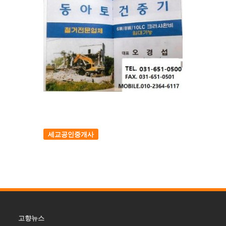
세교공인중개사
고향뉴스