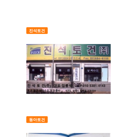
진석토건
동아토건