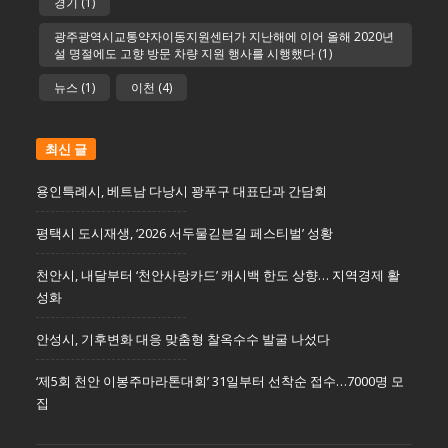
경기
(1)
광주광역시교통약자이동지원센터가 지난해에 이어 올해 2020년
설 명절에도 고향 방문 차량 지원 행사를 시행했다
(1)
뉴스
(1)
이천
(4)
최신 글
용인특례시, 베트남 다낭시 꽝푸구 대표단과 간담회
평택시 도시재생, ‘2026 서두물긷븐길 페스티벌’ 성황
천안시, 내달부터 ‘천안사랑카드’ 캐시백 한도 상향… 지역경제 활
성화
안성시, 기후변화 대응 맞춤형 찰옥수수 발굴 나섰다
‘제5회 천안 이봉주마라톤대회’ 31일부터 선착순 접수…7000명 모
집