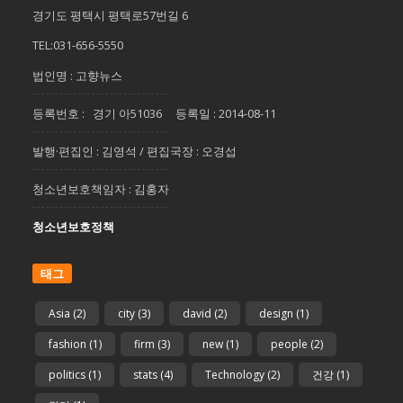
경기도 평택시 평택로57번길 6
TEL:031-656-5550
법인명 : 고향뉴스
등록번호 : 경기 아51036 등록일 : 2014-08-11
발행·편집인 : 김영석 / 편집국장 : 오경섭
청소년보호책임자 : 김홍자
청소년보호정책
태그
Asia
(2)
city
(3)
david
(2)
design
(1)
fashion
(1)
firm
(3)
new
(1)
people
(2)
politics
(1)
stats
(4)
Technology
(2)
건강
(1)