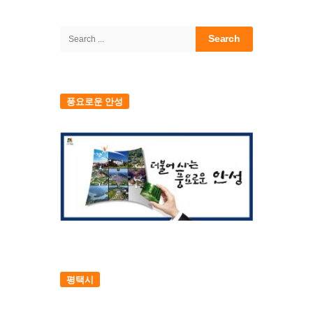
Site
Sidebar
Search
for:
풍요로운 안성
평택시