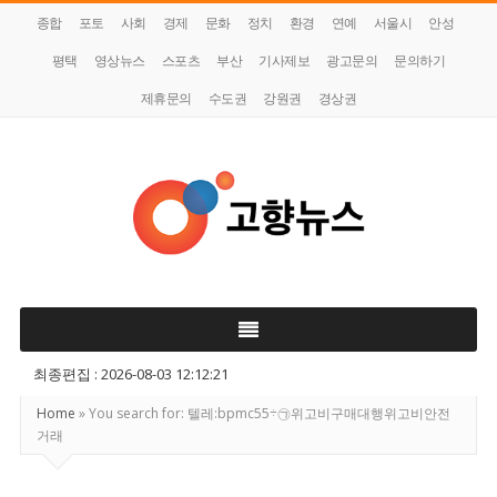
종합
포토
사회
경제
문화
정치
환경
연예
서울시
안성
평택
영상뉴스
스포츠
부산
기사제보
광고문의
문의하기
제휴문의
수도권
강원권
경상권
고
향
뉴
최종편집 : 2026-08-03 12:12:21
스
Home
»
You search for: 텔레:bpmc55÷㉠위고비구매대행위고비안전
거래