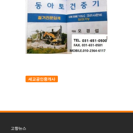
세교공인중개사
고향뉴스