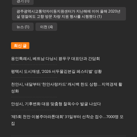
경기
(1)
광주광역시교통약자이동지원센터가 지난해에 이어 올해 2020년
설 명절에도 고향 방문 차량 지원 행사를 시행했다
(1)
뉴스
(1)
이천
(4)
최신 글
용인특례시, 베트남 다낭시 꽝푸구 대표단과 간담회
평택시 도시재생, ‘2026 서두물긷븐길 페스티벌’ 성황
천안시, 내달부터 ‘천안사랑카드’ 캐시백 한도 상향… 지역경제 활
성화
안성시, 기후변화 대응 맞춤형 찰옥수수 발굴 나섰다
‘제5회 천안 이봉주마라톤대회’ 31일부터 선착순 접수…7000명 모
집