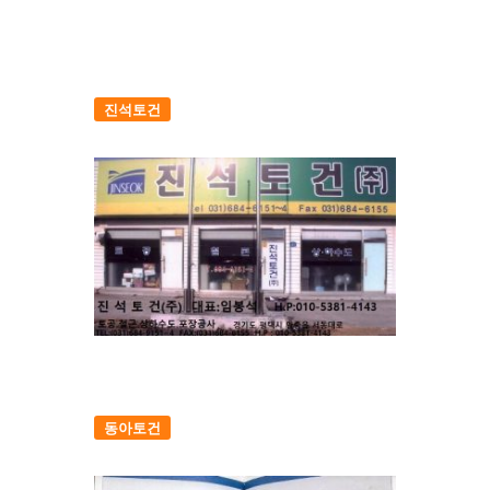
진석토건
동아토건