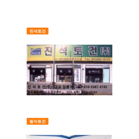
진석토건
동아토건