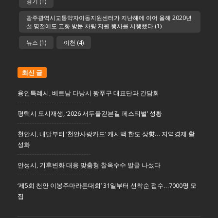
경기
(1)
광주광역시교통약자이동지원센터가 지난해에 이어 올해 2020년
설 명절에도 고향 방문 차량 지원 행사를 시행했다
(1)
뉴스
(1)
이천
(4)
최신 글
용인특례시, 베트남 다낭시 꽝푸구 대표단과 간담회
평택시 도시재생, ‘2026 서두물긷븐길 페스티벌’ 성황
천안시, 내달부터 ‘천안사랑카드’ 캐시백 한도 상향… 지역경제 활
성화
안성시, 기후변화 대응 맞춤형 찰옥수수 발굴 나섰다
‘제5회 천안 이봉주마라톤대회’ 31일부터 선착순 접수…7000명 모
집