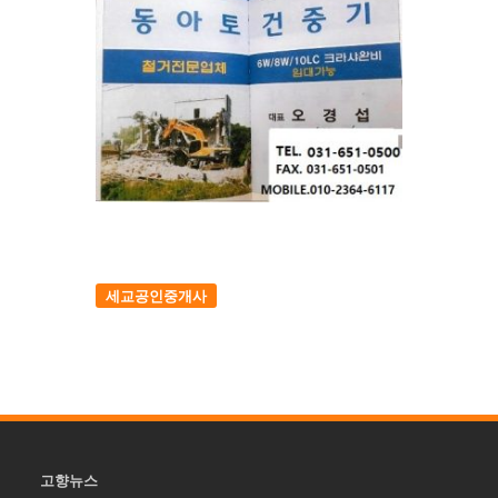
세교공인중개사
고향뉴스