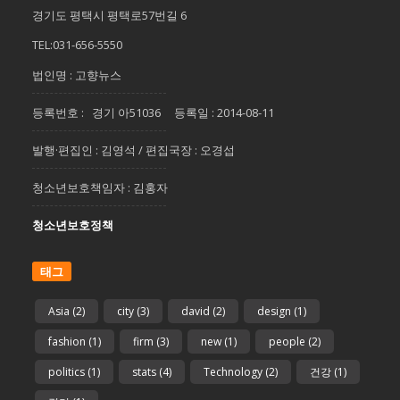
경기도 평택시 평택로57번길 6
TEL:031-656-5550
법인명 : 고향뉴스
등록번호 : 경기 아51036 등록일 : 2014-08-11
발행·편집인 : 김영석 / 편집국장 : 오경섭
청소년보호책임자 : 김홍자
청소년보호정책
태그
Asia
(2)
city
(3)
david
(2)
design
(1)
fashion
(1)
firm
(3)
new
(1)
people
(2)
politics
(1)
stats
(4)
Technology
(2)
건강
(1)