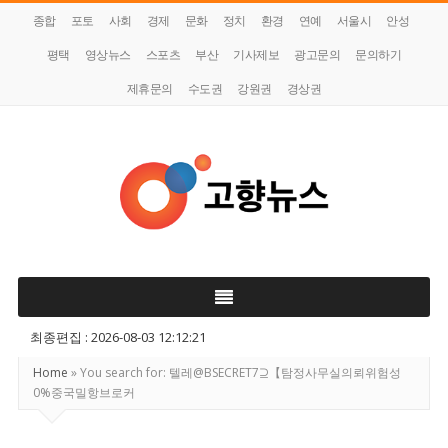
종합
포토
사회
경제
문화
정치
환경
연예
서울시
안성
평택
영상뉴스
스포츠
부산
기사제보
광고문의
문의하기
제휴문의
수도권
강원권
경상권
고
향
뉴
최종편집 : 2026-08-03 12:12:21
스
Home
»
You search for: 텔레@BSECRET7⊇【탐정사무실의뢰위험성
0%중국밀항브로커