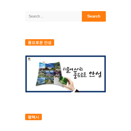
Site
Sidebar
Search
for:
풍요로운 안성
평택시