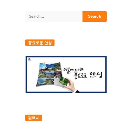
Site
Sidebar
Search
for:
풍요로운 안성
평택시