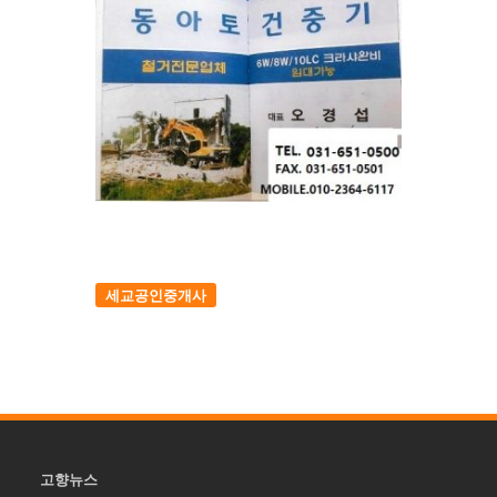
세교공인중개사
고향뉴스