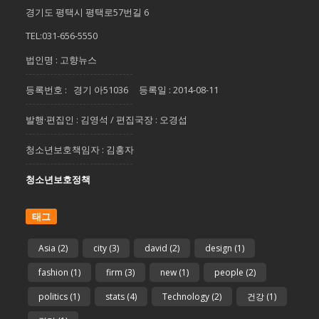
경기도 평택시 평택로57번길 6
TEL:031-656-5550
법인명 : 고향뉴스
등록번호 : 경기 아51036 등록일 : 2014-08-11
발행·편집인 : 김영석 / 편집국장 : 오경섭
청소년보호책임자 : 김홍자
청소년보호정책
태그
Asia
(2)
city
(3)
david
(2)
design
(1)
fashion
(1)
firm
(3)
new
(1)
people
(2)
politics
(1)
stats
(4)
Technology
(2)
건강
(1)