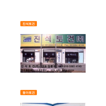
진석토건
동아토건