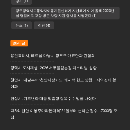
경기
(1)
광주광역시교통약자이동지원센터가 지난해에 이어 올해 2020년
설 명절에도 고향 방문 차량 지원 행사를 시행했다
(1)
뉴스
(1)
이천
(4)
최신 글
용인특례시, 베트남 다낭시 꽝푸구 대표단과 간담회
평택시 도시재생, ‘2026 서두물긷븐길 페스티벌’ 성황
천안시, 내달부터 ‘천안사랑카드’ 캐시백 한도 상향… 지역경제 활
성화
안성시, 기후변화 대응 맞춤형 찰옥수수 발굴 나섰다
‘제5회 천안 이봉주마라톤대회’ 31일부터 선착순 접수…7000명 모
집