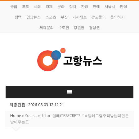
종합
포토
사회
경제
문화
정치
환경
연예
서울시
안성
평택
영상뉴스
스포츠
부산
기사제보
광고문의
문의하기
제휴문의
수도권
강원권
경상권
고
향
뉴
최종편집 : 2026-08-03 12:12:21
스
Home
»
You search for: 텔레@BSECRET7『ㅌ텔레그램추적방법떼인돈
받아주는곳