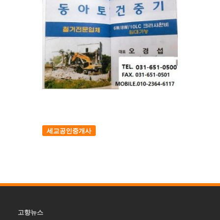
세교공인중개사
고향뉴스