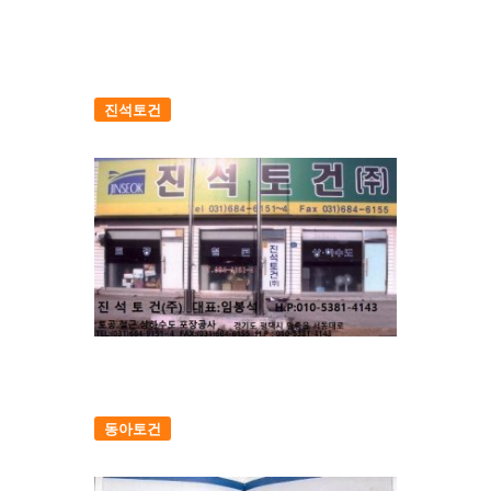
진석토건
동아토건