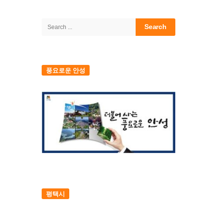
Site
Sidebar
Search
for:
풍요로운 안성
평택시