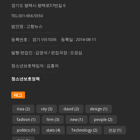
경기도 평택시 평택로57번길 6
TEL:031-656-5550
법인명 : 고향뉴스
등록번호 : 경기 아51036 등록일 : 2014-08-11
발행·편집인 : 김영석 / 편집국장 : 오경섭
청소년보호책임자 : 김홍자
청소년보호정책
태그
Asia
(2)
city
(3)
david
(2)
design
(1)
fashion
(1)
firm
(3)
new
(1)
people
(2)
politics
(1)
stats
(4)
Technology
(2)
건강
(1)