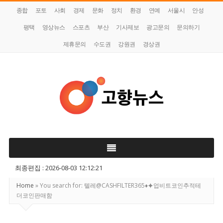
종합
포토
사회
경제
문화
정치
환경
연예
서울시
안성
평택
영상뉴스
스포츠
부산
기사제보
광고문의
문의하기
제휴문의
수도권
강원권
경상권
고
향
뉴
최종편집 : 2026-08-03 12:12:21
스
Home
»
You search for: 텔레@CASHFILTER365♦⯌업비트코인추적테
더코인판매함