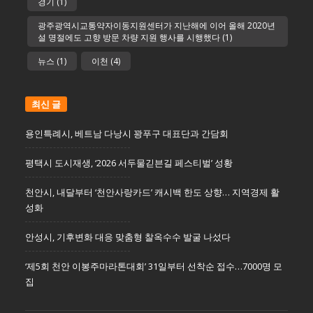
경기
(1)
광주광역시교통약자이동지원센터가 지난해에 이어 올해 2020년
설 명절에도 고향 방문 차량 지원 행사를 시행했다
(1)
뉴스
(1)
이천
(4)
최신 글
용인특례시, 베트남 다낭시 꽝푸구 대표단과 간담회
평택시 도시재생, ‘2026 서두물긷븐길 페스티벌’ 성황
천안시, 내달부터 ‘천안사랑카드’ 캐시백 한도 상향… 지역경제 활
성화
안성시, 기후변화 대응 맞춤형 찰옥수수 발굴 나섰다
‘제5회 천안 이봉주마라톤대회’ 31일부터 선착순 접수…7000명 모
집