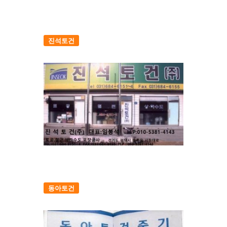
진석토건
동아토건