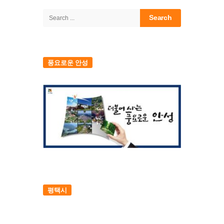
Sidebar
Search
for:
풍요로운 안성
평택시