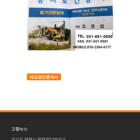
세교공인중개사
고향뉴스
경기도 평택시 평택로57번길 6