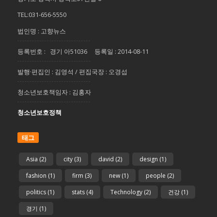
TEL:031-656-5550
법인명 : 고향뉴스
등록번호 : 경기 아51036 등록일 : 2014-08-11
발행·편집인 : 김영석 / 편집국장 : 오경섭
청소년보호책임자 : 김홍자
청소년보호정책
태그
Asia
(2)
city
(3)
david
(2)
design
(1)
fashion
(1)
firm
(3)
new
(1)
people
(2)
politics
(1)
stats
(4)
Technology
(2)
건강
(1)
경기
(1)