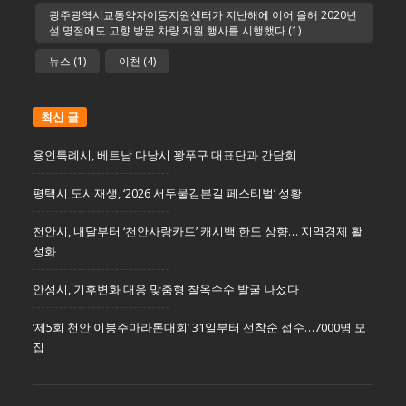
광주광역시교통약자이동지원센터가 지난해에 이어 올해 2020년
설 명절에도 고향 방문 차량 지원 행사를 시행했다
(1)
뉴스
(1)
이천
(4)
최신 글
용인특례시, 베트남 다낭시 꽝푸구 대표단과 간담회
평택시 도시재생, ‘2026 서두물긷븐길 페스티벌’ 성황
천안시, 내달부터 ‘천안사랑카드’ 캐시백 한도 상향… 지역경제 활
성화
안성시, 기후변화 대응 맞춤형 찰옥수수 발굴 나섰다
‘제5회 천안 이봉주마라톤대회’ 31일부터 선착순 접수…7000명 모
집