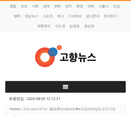
종합
포토
사회
경제
문화
정치
환경
연예
서울시
안성
평택
영상뉴스
스포츠
부산
기사제보
광고문의
문의하기
제휴문의
수도권
강원권
경상권
고
향
뉴
최종편집 : 2026-08-03 12:12:21
스
Home
»
You search for: 텔레@fundwash✺♦자금세탁알트코인구매
Site