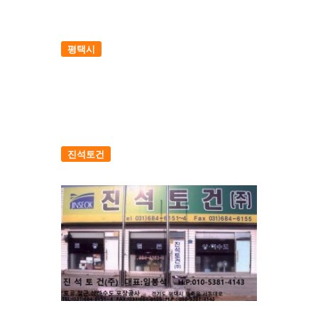
평택시
진석토건