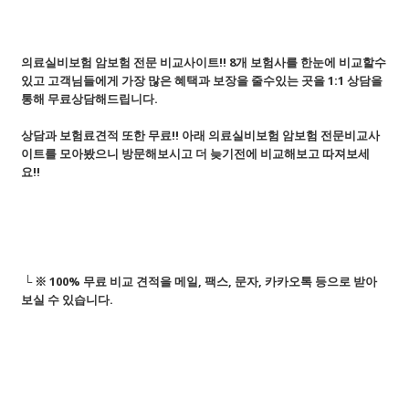
의료실비보험 암보험 전문 비교사이트!! 8개 보험사를 한눈에 비교할수
있고 고객님들에게 가장 많은 혜택과 보장을 줄수있는 곳을 1:1 상담을
통해
무료상담해드립니다.
상담과 보험료견적 또한 무료!! 아래 의료실비보험 암보험 전문비교사
이트를 모아봤으니 방문해보시고 더 늦기전에 비교해보고 따져보세
요!!
└ ※ 100% 무료 비교 견적을 메일, 팩스, 문자, 카카오톡 등으로 받아
보실 수 있습니다.