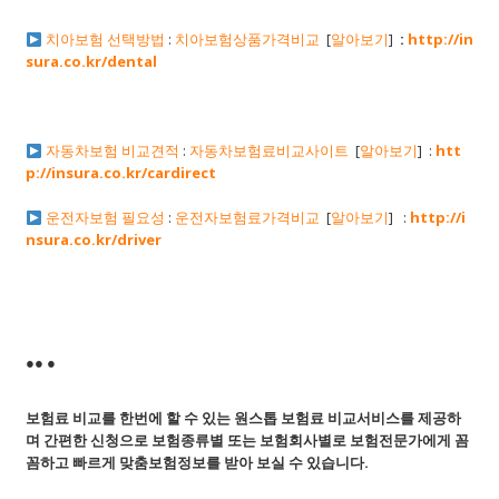
치아보험
선택방법
:
치아보험상품가격비교
[
알아보기
]
:
http://in
sura.co.kr/dental
자동차보험 비교견적
:
자동차보험료비교사이트
[
알아보기
] :
htt
p://insura.co.kr/cardirect
운전자보험 필요성
:
운전자보험료가격비교
[
알아보기
] :
http://i
nsura.co.kr/driver
●● ●
보험료 비교를 한번에 할 수 있는 원스톱 보험료 비교서비스를 제공하
며 간편한 신청으로 보험종류별 또는 보험회사별로 보험전문가에게 꼼
꼼하고 빠르게 맞춤보험정보를 받아 보실 수 있습니다.