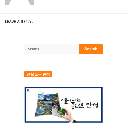
LEAVE A REPLY:
Site
Sidebar
Search
for:
풍요로운 안성