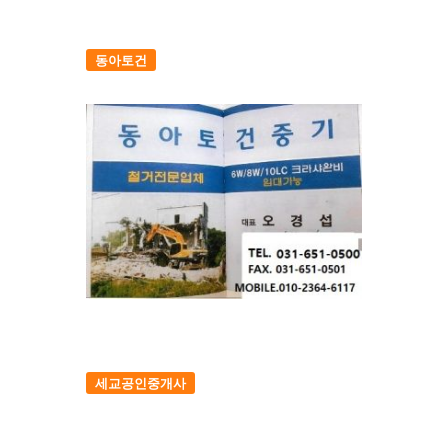
동아토건
세교공인중개사