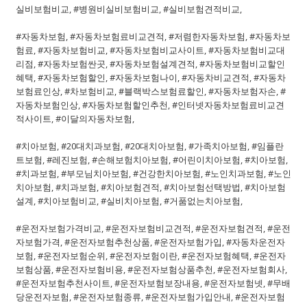
실비보험비교, #병원비실비보험비교, #실비보험견적비교,
#자동차보험, #자동차보험료비교견적, #저렴한자동차보험, #자동차보
험료, #자동차보험비교, #자동차보험비교사이트, #자동차보험비교대
리점, #자동차보험싼곳, #자동차보험설계견적, #자동차보험비교할인
혜택, #자동차보험할인, #자동차보험나이, #자동차비교견적, #자동차
보험료인상, #차보험비교, #블랙박스보험료할인, #자동차보험자손, #
자동차보험인상, #자동차보험할인추천, #인터넷자동차보험료비교견
적사이트, #이달의자동차보험,
#치아보험, #20대치과보험, #20대치아보험, #가족치아보험, #임플란
트보험, #레진보험, #손해보험치아보험, #어린이치아보험, #치아보험,
#치과보험, #부모님치아보험, #건강한치아보험, #노인치과보험, #노인
치아보험, #치과보험, #치아보험견적, #치아보험선택방법, #치아보험
설계, #치아보험비교, #실비치아보험, #거품없는치아보험,
#운전자보험가격비교, #운전자보험비교견적, #운전자보험견적, #운전
자보험가격, #운전자보험추천상품, #운전자보험가입, #자동차운전자
보험, #운전자보험순위, #운전자보험이란, #운전자보험혜택, #운전자
보험상품, #운전자보험비용, #운전자보험상품추천, #운전자보험회사,
#운전자보험추천사이트, #운전자보험보장내용, #운전자보험넷, #무배
당운전자보험, #운전자보험종류, #운전자보험가입안내, #운전자보험