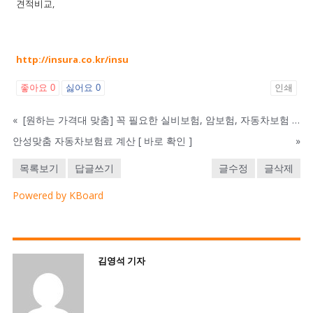
견적비교,
http://insura.co.kr/insu
좋아요
0
싫어요
0
인쇄
«
[원하는 가격대 맞춤] 꼭 필요한 실비보험, 암보험, 자동차보험 바로견적 비교
안성맞춤 자동차보험료 계산 [ 바로 확인 ]
»
목록보기
답글쓰기
글수정
글삭제
Powered by KBoard
김영석 기자