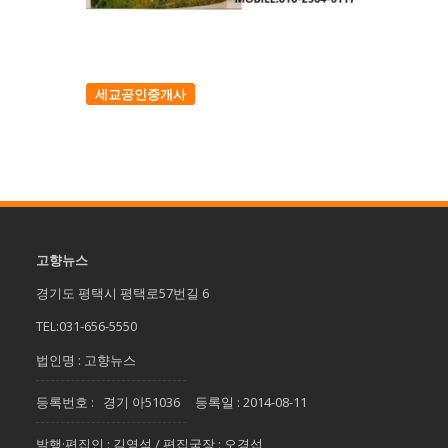
세교공인중개사
고향뉴스
경기도 평택시 평택로57번길 6
TEL:031-656-5550
법인명 : 고향뉴스
등록번호 : 경기 아51036 등록일 : 2014-08-11
발행·편집인 : 김영석 / 편집국장 : 오경섭