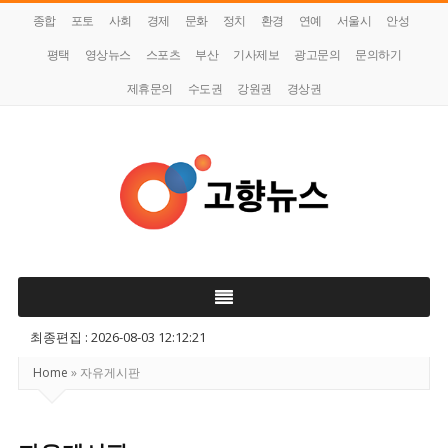
종합
포토
사회
경제
문화
정치
환경
연예
서울시
안성
평택
영상뉴스
스포츠
부산
기사제보
광고문의
문의하기
제휴문의
수도권
강원권
경상권
고
향
뉴
스
최종편집 : 2026-08-03 12:12:21
Home
»
자유게시판