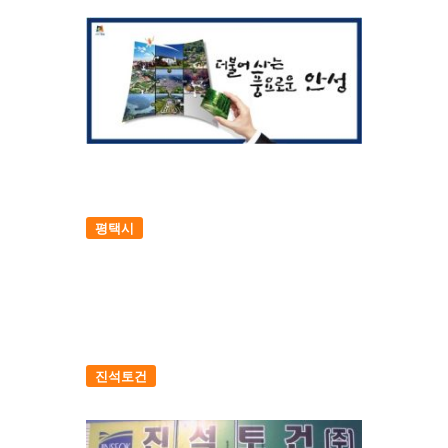
평택시
진석토건