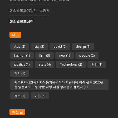
청소년보호책임자 : 김홍자
청소년보호정책
태그
Asia
(2)
city
(3)
david
(2)
design
(1)
fashion
(1)
firm
(3)
new
(1)
people
(2)
politics
(1)
stats
(4)
Technology
(2)
건강
(1)
경기
(1)
광주광역시교통약자이동지원센터가 지난해에 이어 올해 2020년
설 명절에도 고향 방문 차량 지원 행사를 시행했다
(1)
뉴스
(1)
이천
(4)
최신 글