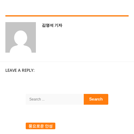
김영석 기자
LEAVE A REPLY:
Site
Sidebar
Search
for:
풍요로운 안성