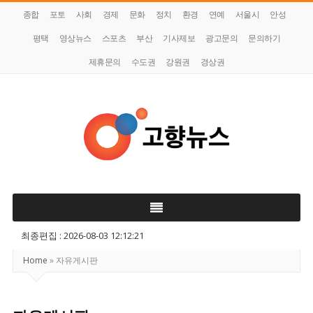
종합
포토
사회
경제
문화
정치
환경
연예
서울시
안성
평택
영상뉴스
스포츠
부산
기사제보
광고문의
문의하기
제휴문의
수도권
강원권
경상권
고
향
뉴
스
최종편집 : 2026-08-03 12:12:21
Home
»
자유게시판