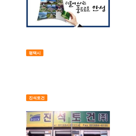
평택시
진석토건