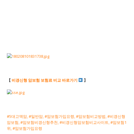
【
비갱신형 암보험 보험료 비교 바로가기
】
#5대고액암, #일반암, #암보험가입요령, #암보험비교방법, #
비갱신형
암보험, #암보험비갱신형추천, #비갱신형암보험비교사이트, #암보험1
위, #암보험가입요령