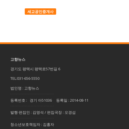
세교공인중개사
고향뉴스
경기도 평택시 평택로57번길 6
TEL:031-656-5550
법인명 : 고향뉴스
등록번호 : 경기 아51036 등록일 : 2014-08-11
발행·편집인 : 김영석 / 편집국장 : 오경섭
청소년보호책임자 : 김홍자