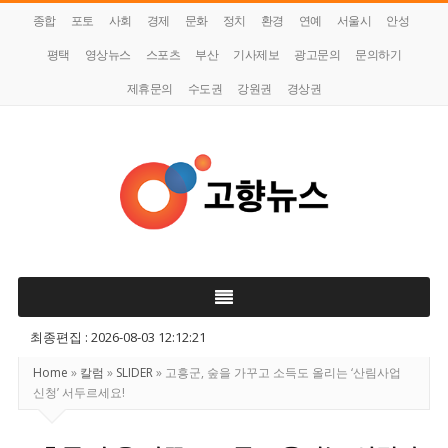
종합
포토
사회
경제
문화
정치
환경
연예
서울시
안성
평택
영상뉴스
스포츠
부산
기사제보
광고문의
문의하기
제휴문의
수도권
강원권
경상권
고
향
뉴
스
최종편집 : 2026-08-03 12:12:21
Home
»
칼럼
»
SLIDER
»
고흥군, 숲을 가꾸고 소득도 올리는 ‘산림사업
신청’ 서두르세요!