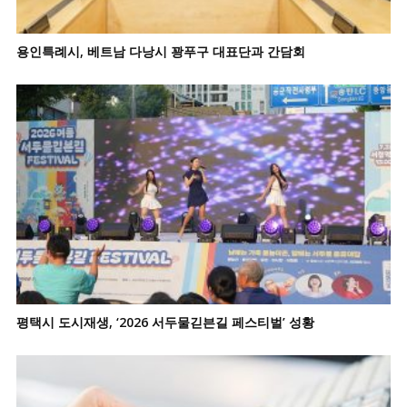
용인특례시, 베트남 다낭시 꽝푸구 대표단과 간담회
평택시 도시재생, ‘2026 서두물긷븐길 페스티벌’ 성황