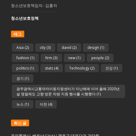
청소년보호책임자 : 김홍자
청소년보호정책
태그
Asia
(2)
city
(3)
david
(2)
design
(1)
fashion
(1)
firm
(3)
new
(1)
people
(2)
politics
(1)
stats
(4)
Technology
(2)
건강
(1)
경기
(1)
광주광역시교통약자이동지원센터가 지난해에 이어 올해 2020년
설 명절에도 고향 방문 차량 지원 행사를 시행했다
(1)
뉴스
(1)
이천
(4)
최신 글
용인특례시, 베트남 다낭시 꽝푸구 대표단과 간담회