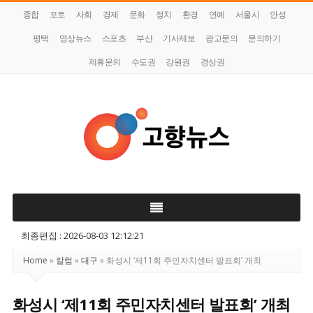
종합
포토
사회
경제
문화
정치
환경
연예
서울시
안성
평택
영상뉴스
스포츠
부산
기사제보
광고문의
문의하기
제휴문의
수도권
강원권
경상권
고
향
뉴
스
최종편집 : 2026-08-03 12:12:21
Home
»
칼럼
»
대구
»
화성시 ‘제11회 주민자치센터 발표회’ 개최
화성시 ‘제11회 주민자치센터 발표회’ 개최