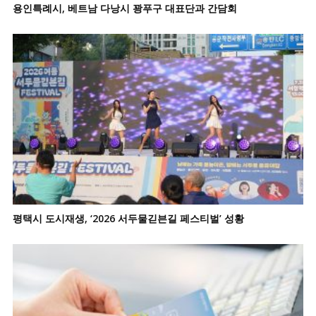
용인특례시, 베트남 다낭시 꽝푸구 대표단과 간담회
평택시 도시재생, ‘2026 서두물긷븐길 페스티벌’ 성황