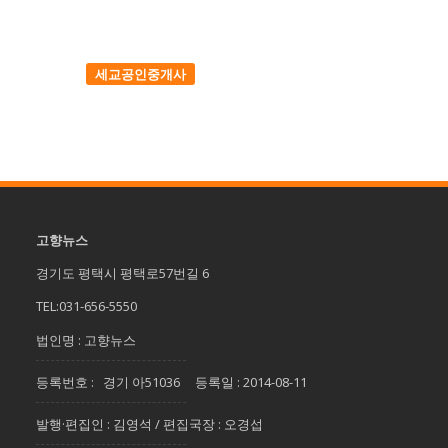
세교공인중개사
고향뉴스
경기도 평택시 평택로57번길 6
TEL:031-656-5550
법인명 : 고향뉴스
등록번호 : 경기 아51036 등록일 : 2014-08-11
발행·편집인 : 김영석 / 편집국장 : 오경섭