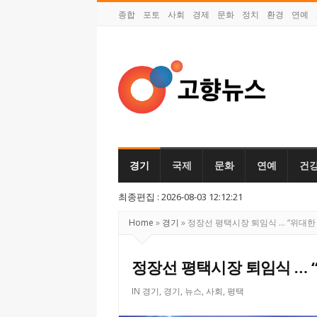
종합
포토
사회
경제
문화
정치
환경
연예
고
향
뉴
경기
국제
문화
연예
건
스
최종편집 : 2026-08-03 12:12:21
Home
»
경기
»
정장선 평택시장 퇴임식 … “위대한 
정장선 평택시장 퇴임식 … 
IN
경기
,
경기
,
뉴스
,
사회
,
평택