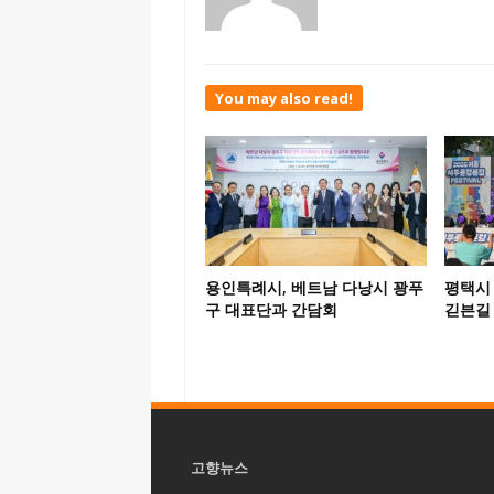
You may also read!
용인특례시, 베트남 다낭시 꽝푸
평택시 
구 대표단과 간담회
긷븐길
고향뉴스