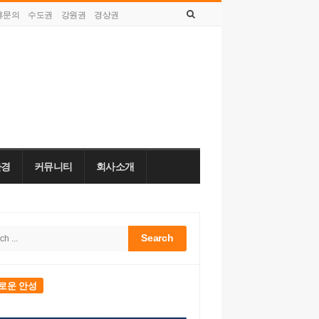
휴문의
수도권
강원권
경상권
목요일, 8월 06, 2026
환경
커뮤니티
회사소개
h
bar
로운 안성