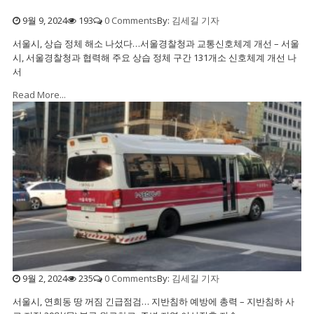
9월 9, 2024
193
0 Comments
By:
김세길 기자
서울시, 상습 정체 해소 나섰다…서울경찰청과 교통신호체계 개선 – 서울
시, 서울경찰청과 협력해 주요 상습 정체 구간 131개소 신호체계 개선 나
서
Read More...
9월 2, 2024
235
0 Comments
By:
김세길 기자
서울시, 연희동 땅 꺼짐 긴급점검… 지반침하 예방에 총력 – 지반침하 사