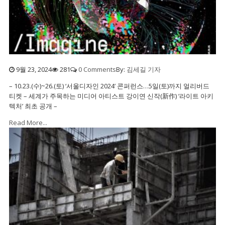
9월 23, 2024
281
0 Comments
By:
김세길 기자
– 10.23.(수)~26.(토) ‘서울디자인 2024’ 콘퍼런스…5일(토)까지 얼리버드
티켓 – 세계가 주목하는 미디어 아티스트 강이연 신작(新作) ‘라이트 아키
텍처’ 최초 공개 –
Read More...