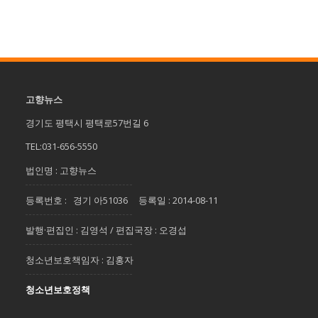
고향뉴스
경기도 평택시 평택로57번길 6
TEL:031-656-5550
법인명 : 고향뉴스
등록번호 : 경기 아51036 등록일 : 2014-08-11
발행·편집인 : 김영석 / 편집국장 : 오경섭
청소년보호책임자 : 김홍자
청소년보호정책