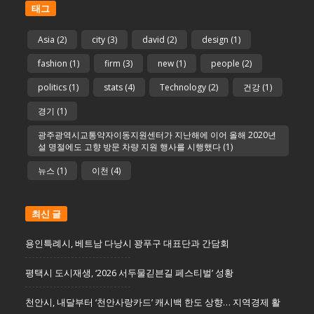
태그
Asia
(2)
city
(3)
david
(2)
design
(1)
fashion
(1)
firm
(3)
new
(1)
people
(2)
politics
(1)
stats
(4)
Technology
(2)
건강
(1)
경기
(1)
광주광역시교통약자이동지원센터가 지난해에 이어 올해 2020년
설 명절에도 고향 방문 차량 지원 행사를 시행했다
(1)
뉴스
(1)
이천
(4)
최신 글
용인특례시, 베트남 다낭시 꽝푸구 대표단과 간담회
평택시 도시재생, ‘2026 서두물긷븐길 페스티벌’ 성황
천안시, 내달부터 ‘천안사랑카드’ 캐시백 한도 상향… 지역경제 활