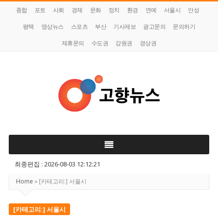
종합
포토
사회
경제
문화
정치
환경
연예
서울시
안성
평택
영상뉴스
스포츠
부산
기사제보
광고문의
문의하기
제휴문의
수도권
강원권
경상권
고
향
뉴
최종편집 : 2026-08-03 12:12:21
스
Home
»
[카테고리:]
서울시
[카테고리:]
서울시