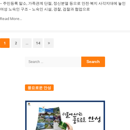
– 주민등록 말소, 가족관계 단절, 정신분열 등으로 안전·복지 사각지대에 놓인
여성 노숙인 구조 – 노숙인 시설, 경찰, 검찰과 협업으로
Read More...
글
내
Page
Page
Page
1
2
…
14
비
Site
Sidebar
게
Search
for:
이
션
풍요로운 안성