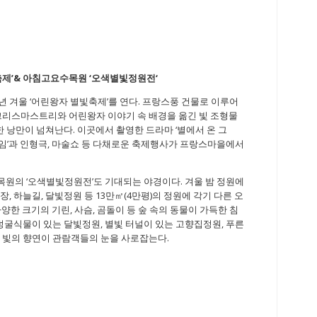
축제
’&
아침고요수목원
‘
오색별빛정원전
‘
 겨울 ‘어린왕자 별빛축제’를 연다. 프랑스풍 건물로 이루어
크리스마스트리와 어린왕자 이야기 속 배경을 옮긴 빛 조형물
한 낭만이 넘쳐난다. 이곳에서 촬영한 드라마 ‘별에서 온 그
 타임’과 인형극, 마술쇼 등 다채로운 축제행사가 프랑스마을에서
원의 ‘오색별빛정원전’도 기대되는 야경이다. 겨울 밤 정원에
 하늘길, 달빛정원 등 13만㎡(4만평)의 정원에 각기 다른 오
다양한 크기의 기린, 사슴, 곰돌이 등 숲 속의 동물이 가득한 침
덩굴식물이 있는 달빛정원, 별빛 터널이 있는 고향집정원, 푸른
 빛의 향연이 관람객들의 눈을 사로잡는다.