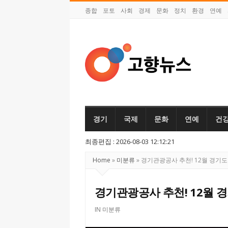
종합
포토
사회
경제
문화
정치
환경
연예
고
향
뉴
경기
국제
문화
연예
건
스
최종편집 : 2026-08-03 12:12:21
Home
»
미분류
»
경기관광공사 추천! 12월 경기도
경기관광공사 추천! 12월 
IN
미분류