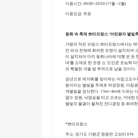
이용시간: 09:00~20:50 (11월 ~2월)
이용요금: 무료
동화 속 축제 쁘띠프랑스
‘
어린왕자 별빛
가평의 작은 프랑스 쁘띠프랑스에서는 매년
진 파크 전체에 화려한 조명이 설치되며 
이 설치되어 마치 동화나라에 여행 온 듯 
대’를 소재로 한 조명 쇼 ‘도민준 초능력
의 특별한 겨울 밤 추억으로 남을 것이다.
금년으로 제10회를 맞이하는 아침고요수목
쏟아지는 별빛을 주제로 하경정원, 아침광장,
색별빛을 장식한다. 1.5m~4m에 이르는 
엽수 정원, 낙엽송을 타고 오르는 거대한 
별빛의 물결이 펼쳐진 잔디광장 등 화려한
*쁘띠프랑스
주소: 경기도 가평군 청평면 고성리 616