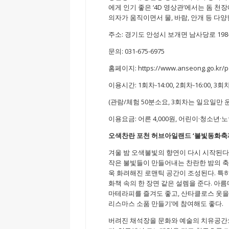
에게 인기 좋은 ‘4D 영상관’에서는 돔 
의자가 움직이면서 물, 바람, 안개 등 다
주소: 경기도 안성시 보개면 남사당로 198-
문의: 031-675-6975
홈페이지: https://www.anseong.go.kr/po
이용시간: 1회차-14:00, 2회차-16:00, 3회차-
(관람/체험 50분소요, 3회차는 일요일만 운
이용요금: 어른 4,000원, 어린이·청소년·노인
오색찬란 포천 허브아일랜드
‘
불빛동화축
겨울 밤 오색불빛의 향연이 다시 시작된
작은 불빛들이 만들어내는 찬란한 밤의 축제다. 20
욱 화려해진 로맨틱 공간이 조성된다. 특히
화책 속의 한 장면 같은 설렘을 준다. 
마테라피를 즐겨도 좋고, 산타클로스 옷을
리스마스 소품 만들기’에 참여해도 좋다.
버려진 채석장을 문화와 예술의 치유공간