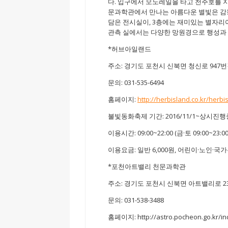
다. 입구에서 모노레일을 타고 천주호를 
문과학관에서 만나는 아름다운 별빛은 감동
담은 전시실이, 3층에는 재미있는 별자
관측 실에서는 다양한 망원경으로 행성과 성
*허브아일랜드
주소: 경기도 포천시 신북면 청신로 947번길
문의: 031-535-6494
홈페이지:
http://herbisland.co.kr/herbi
불빛동화축제 기간: 2016/11/1~상시진행
이용시간: 09:00~22:00 (금·토 09:00~23:00
이용요금: 일반 6,000원, 어린이·노인·국가
*포천아트밸리 천문과학관
주소: 경기도 포천시 신북면 아트밸리로 2
문의: 031-538-3488
홈페이지: http://astro.pocheon.go.kr/in