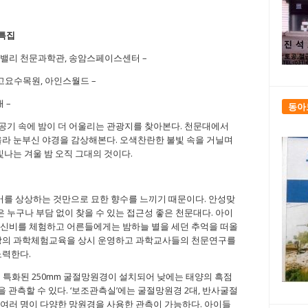
특집
트밸리 천문과학관, 송암스페이스센터 –
고요수목원, 아인스월드 –
 –
동아
은 공기 속에 밤이 더 어울리는 관광지를 찾아본다. 천문대에서
올라 눈부신 야경을 감상해본다. 오색찬란한 불빛 속을 거닐며
빛나는 겨울 밤 오직 그대의 것이다.
너머를 상상하는 것만으로 묘한 향수를 느끼기 때문이다. 안성맞
누구나 부담 없이 찾을 수 있는 접근성 좋은 천문대다. 아이
 신비를 체험하고 어른들에게는 밤하늘 별을 세던 추억을 떠올
대상의 과학체험교육을 상시 운영하고 과학교사들의 천문연구를
노력한다.
 특화된 250mm 굴절망원경이 설치되어 낮에는 태양의 흑점
을 관측할 수 있다. ‘보조관측실’에는 굴절망원경 2대, 반사굴절
 여러 명이 다양한 망원경을 사용한 관측이 가능하다. 아이들