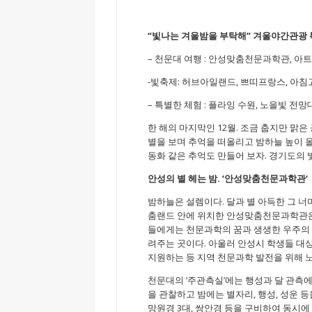
“
빛나는 겨울밤을 부탁해
”
겨울야간관광 
– 천문대 여행 : 안성맞춤천문과학관, 아
-빛축제: 허브아일랜드, 쁘띠프랑스, 아침
– 특별한 체험 : 플라잉 수원, 노을빛 전망대
한 해의 마지막인 12월. 조금 춥지만 맑
별을 보며 추억을 떠올리고 밤하늘 높이 
동화 같은 추억도 만들어 보자. 경기도의 
안성의 별 헤는 밤
. ‘
안성맞춤천문과학관
‘
밤하늘은 설렘이다. 달과 별 아득한 그 
춤랜드 안에 위치한 안성맞춤천문과학관은 
들에게는 천문과학의 꿈과 생생한 우주의
려주는 곳이다. 아울러 안성시 학생들 
지원하는 등 지역 천문과학 발전을 위해 
천문대의 ‘주관측실’에는 행성과 달 관측에
을 관찰하고 밤에는 별자리, 행성, 성운 등
망원경 3대, 쌍안경 등을 구비하여 동시에