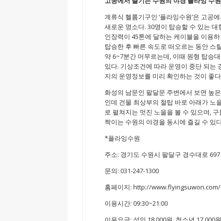
고공에서 즐기는 수원의 야경 플라잉 수
계류식 헬륨기구인 ‘플라잉수원’은 고공에
새로운 명소다. 30명이 탑승할 수 있는
인장력이 45톤에 달하는 케이블을 이용하
탑승한 후 빠른 속도로 떠오르는 동안 스릴
약 6~7분간 머무르는데, 이때 원형 탑승
있다. 기상조건에 따라 운영이 중단 되는
지의 운영정보를 미리 확인하는 것이 좋다
화성의 남문인 팔달문 주변에서 보면 높은
인데 건물 최상부의 철탑 바로 아래가 노
로 펼쳐지는 멋진 노을을 볼 수 있으며,
짝이는 수원의 야경을 동시에 즐길 수 있다
*플라잉수원
주소: 경기도 수원시 팔달구 경수대로 697
문의: 031-247-1300
홈페이지: http://www.flyingsuwon.com/
이용시간: 09:30~21:00
이용요금: 성인 18,000원, 청소년 17,000원