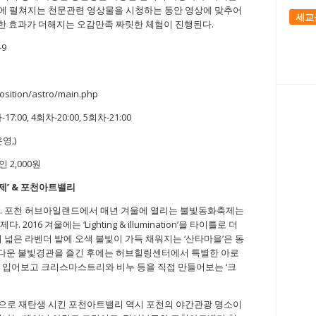
천장에 펼쳐지는 천문관련 영상물을 시청하는 동안 영상에 맞추어
세교
양한 효과가 더해지는 오감만족 짜릿한 체험이 진행된다.
9
sition/astro/main.php
17:00, 4회차-20:00, 5회차-21:00
영,)
 2,000원
제
’ &
포천아트밸리
다. 포천 허브아일랜드에서 매년 겨울에 열리는 불빛동화축제는
16 겨울에는 ‘Lighting & illumination’을 타이틀로 더
 넓은 라벤더 밭에 오색 불빛이 가득 채워지는 ‘산타마을’은 동
아름다운 불빛경관을 즐긴 후에는 허브힐링센터에서 특별한 아로
 입어보고 크리스마스트리와 비누 등을 직접 만들어보는 ‘크
으로 재탄생 시킨 포천아트밸리 역시 포천의 야간관광 명소이