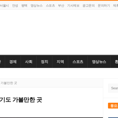
서울시
안성
평택
영상뉴스
스포츠
부산
기사제보
광고문의
문의하기
제
강
경제
사회
정치
지역
스포츠
영상뉴스
Site
 가볼만한 곳
Searc
Side
for:
경기도 가볼만한 곳
풍요