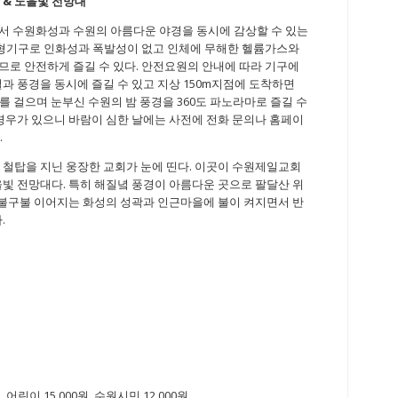
원
&
노을빛 전망대
서 수원화성과 수원의 아름다운 야경을 동시에 감상할 수 있는
 대형기구로 인화성과 폭발성이 없고 인체에 무해한 헬륨가스와
므로 안전하게 즐길 수 있다. 안전요원의 안내에 따라 기구에
과 풍경을 동시에 즐길 수 있고 지상 150m지점에 도착하면
대를 걸으며 눈부신 수원의 밤 풍경을 360도 파노라마로 즐길 수
 경우가 있으니 바람이 심한 날에는 사전에 전화 문의나 홈페이
.
 철탑을 지닌 웅장한 교회가 눈에 띤다. 이곳이 수원제일교회
을빛 전망대다. 특히 해질녘 풍경이 아름다운 곳으로 팔달산 위
 구불구불 이어지는 화성의 성곽과 인근마을에 불이 켜지면서 반
.
, 어린이 15,000원, 수원시민 12,000원