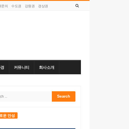
휴문의
수도권
강원권
경상권
토요일, 8월 08, 2026
환경
커뮤니티
회사소개
h
bar
로운 안성