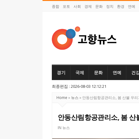
종합
포토
사회
경제
문화
정치
환경
연예
고
향
뉴
경기
국제
문화
연예
건
스
최종편집 : 2026-08-03 12:12:21
Home
»
뉴스
»
안동산림항공관리소, 봄 산불 우리
안동산림항공관리소, 봄 산불
IN
뉴스