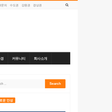
휴문의
수도권
강원권
경상권
목요일, 8월 06, 2026
환경
커뮤니티
회사소개
h
bar
로운 안성