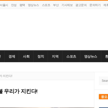
서울시
안성
평택
영상뉴스
스포츠
부산
기사제보
광고문의
문의하기
제
강
경제
사회
정치
지역
스포츠
영상뉴스
Site
가 지킨다!
Searc
Side
for:
 우리가 지킨다!
풍요