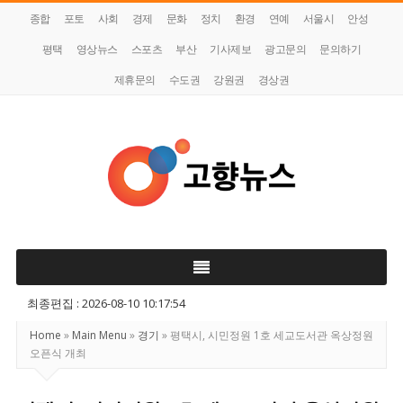
종합
포토
사회
경제
문화
정치
환경
연예
서울시
안성
평택
영상뉴스
스포츠
부산
기사제보
광고문의
문의하기
제휴문의
수도권
강원권
경상권
고
향
뉴
스
최종편집 : 2026-08-10 10:17:54
Home
»
Main Menu
»
경기
»
평택시, 시민정원 1호 세교도서관 옥상정원
오픈식 개최