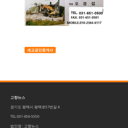
세교공인중개사
고향뉴스
경기도 평택시 평택로57번길 6
TEL:031-656-5550
법인명 : 고향뉴스