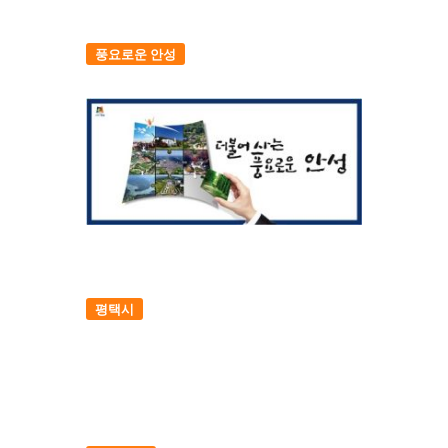
풍요로운 안성
평택시