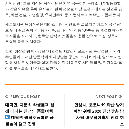
시민정원 1호로 지정된 옥상정원은 지역 공동체인 두레소비자협동조합
과 작은 약속을 통해 유지관리 될 예정으로 이날 오픈식에서는 선언문 낭
독, 화분 전달, 기념촬영, 축하연주회 등의 행사로 지역주민과 함께 했다.
세교도서관 옥상정원은 테라스 바닥 시멘트 패널을 제거하고 인공 경량
토 위에 황금측백 외 5종 370주, 참나리 외 25종 5,048본 등 계절초화와 허
브식물을 식재하고, 현무암 판석과 맷돌을 이용한 산책로 조성, 장독대,
조형물 등을 설치했다.
한편, 정장선 평택시장은 “시민정원 1호인 세교도서관 옥상정원이 지역
주민들과 도서관 방문객에게 사랑받는 공간이 되기 바라며, 앞으로 시민
정원 사업은 시민들과 함께 만들어 갈 예정으로 시민들의 많은 관심과 참
여를 부탁드립니다”라고 말했다.
PREVIOUS POST
NEXT POST
대덕면, 다문화 학생들과 함
안성시, 코로나19 확산 방지
께 떠나는 안성의 풍물여행
예방 위해 2020 안성맞춤 남
대덕면 광덕초등학교 풍
사당 바우덕이축제 전격 취
물놀이 캠프 진행
소