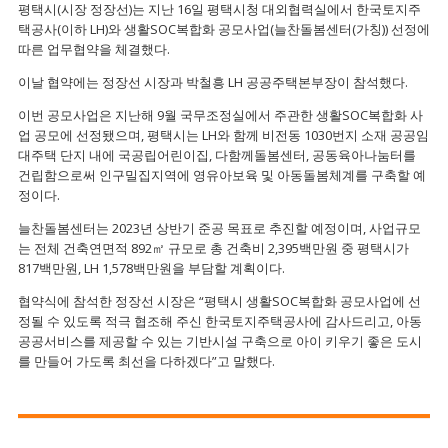
평택시(시장 정장선)는 지난 16일 평택시청 대외협력실에서 한국토지주
택공사(이하 LH)와 생활SOC복합화 공모사업(늘찬돌봄센터(가칭)) 선정에
따른 업무협약을 체결했다.
이날 협약에는 정장선 시장과 박철흥 LH 공공주택본부장이 참석했다.
이번 공모사업은 지난해 9월 국무조정실에서 주관한 생활SOC복합화 사
업 공모에 선정됐으며, 평택시는 LH와 함께 비전동 1030번지 소재 공공임
대주택 단지 내에 국공립어린이집, 다함께돌봄센터, 공동육아나눔터를
건립함으로써 인구밀집지역에 영유아보육 및 아동돌봄체계를 구축할 예
정이다.
늘찬돌봄센터는 2023년 상반기 준공 목표로 추진할 예정이며, 사업규모
는 전체 건축연면적 892㎡ 규모로 총 건축비 2,395백만원 중 평택시가
817백만원, LH 1,578백만원을 부담할 계획이다.
협약식에 참석한 정장선 시장은 “평택시 생활SOC복합화 공모사업에 선
정될 수 있도록 적극 협조해 주신 한국토지주택공사에 감사드리고, 아동
공공서비스를 제공할 수 있는 기반시설 구축으로 아이 키우기 좋은 도시
를 만들어 가도록 최선을 다하겠다”고 말했다.