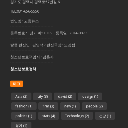
경기도 평택시 평택로57번길 6
TEL:031-656-5550
법인명 : 고향뉴스
등록번호 : 경기 아51036 등록일 : 2014-08-11
발행·편집인 : 김영석 / 편집국장 : 오경섭
청소년보호책임자 : 김홍자
청소년보호정책
태그
Asia
(2)
city
(3)
david
(2)
design
(1)
fashion
(1)
firm
(3)
new
(1)
people
(2)
politics
(1)
stats
(4)
Technology
(2)
건강
(1)
경기
(1)