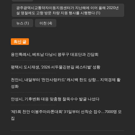
광주광역시교통약자이동지원센터가 지난해에 이어 올해 2020년
설 명절에도 고향 방문 차량 지원 행사를 시행했다
(1)
뉴스
(1)
이천
(4)
최신 글
용인특례시, 베트남 다낭시 꽝푸구 대표단과 간담회
평택시 도시재생, ‘2026 서두물긷븐길 페스티벌’ 성황
천안시, 내달부터 ‘천안사랑카드’ 캐시백 한도 상향… 지역경제 활
성화
안성시, 기후변화 대응 맞춤형 찰옥수수 발굴 나섰다
‘제5회 천안 이봉주마라톤대회’ 31일부터 선착순 접수…7000명 모
집