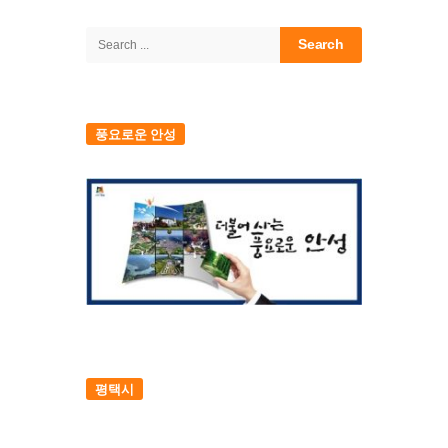
Site
Sidebar
Search
for:
풍요로운 안성
평택시