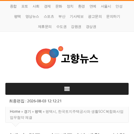
종합
포토
사회
경제
문화
정치
환경
연예
서울시
안성
평택
영상뉴스
스포츠
부산
기사제보
광고문의
문의하기
제휴문의
수도권
강원권
경상권
고
향
뉴
스
최종편집 : 2026-08-03 12:12:21
Home
»
경기
»
평택
»
평택시, 한국토지주택공사와 생활SOC복합화사업
업무협약 체결