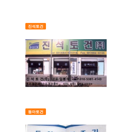
진석토건
동아토건