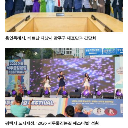
용인특례시, 베트남 다낭시 꽝푸구 대표단과 간담회
평택시 도시재생, ‘2026 서두물긷븐길 페스티벌’ 성황