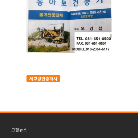
세교공인중개사
고향뉴스