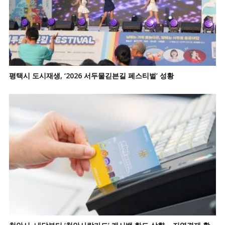
평택시 도시재생, ‘2026 서두물긷븐길 페스티벌’ 성황