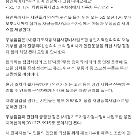
용인특례시,“추석 연휴 안전하게 고향 다녀오세요”
– 6일 10~17시 차량등록사업소 주차장에서 자동차 무상점검 –
용인특례시는 시민들의 안전한 귀성을 돕기 위해 오는 6일 오전 10시부터
오후 5시까지 삼가동 차량등록사업소 주차장에서 자동차 무상점검 서비
스를 제공한다.
무상점검은 (사)경기도자동차검사정비사업조합 용인지역협의회의 재능
기부를 받아 진행되며, 협의회 소속 정비사가 안전운행을 위한 차량 점검
과 함께 차량 관리 요령을 안내한다.
협의회는 점검차량의 조향?제동?주행 장치와 배터리 등 안전 운행에 필
요한 장치를 중점 점검하고 퓨즈, 워셔액, 부동액 등 소모성 부품은 무상
교환해줄 예정이다.
현장 조치가 불가능하거나 염려가 되는 고장 등의 점검 사항은 신속히 수
리할 수 있도록 운전자에게 안내해 올바른 차량 관리를 돕는다.
차량 점검을 원하는 시민들은 별도 예약 없이 당일 차량등록사업소로 방
문하면 된다.
무상점검과 관련해 궁금한 점은 (사)경기도자동차검사정비사업조합 용인
지역협의회(031-275-9916)로 문의하면 된다.
시 관계자는 “시민들의 안전한 귀성을 위해 재능기부를 해주신 조합에 감