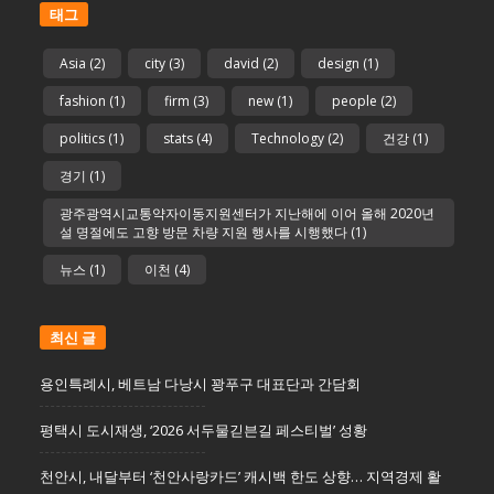
태그
Asia
(2)
city
(3)
david
(2)
design
(1)
fashion
(1)
firm
(3)
new
(1)
people
(2)
politics
(1)
stats
(4)
Technology
(2)
건강
(1)
경기
(1)
광주광역시교통약자이동지원센터가 지난해에 이어 올해 2020년
설 명절에도 고향 방문 차량 지원 행사를 시행했다
(1)
뉴스
(1)
이천
(4)
최신 글
용인특례시, 베트남 다낭시 꽝푸구 대표단과 간담회
평택시 도시재생, ‘2026 서두물긷븐길 페스티벌’ 성황
천안시, 내달부터 ‘천안사랑카드’ 캐시백 한도 상향… 지역경제 활