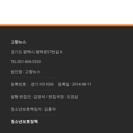
고향뉴스
경기도 평택시 평택로57번길 6
TEL:031-656-5550
법인명 : 고향뉴스
등록번호 : 경기 아51036 등록일 : 2014-08-11
발행·편집인 : 김영석 / 편집국장 : 오경섭
청소년보호책임자 : 김홍자
청소년보호정책