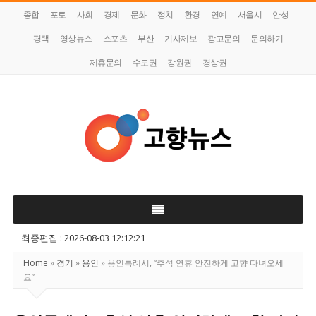
종합
포토
사회
경제
문화
정치
환경
연예
서울시
안성
평택
영상뉴스
스포츠
부산
기사제보
광고문의
문의하기
제휴문의
수도권
강원권
경상권
고
향
뉴
스
최종편집 : 2026-08-03 12:12:21
Home
»
경기
»
용인
»
용인특례시, “추석 연휴 안전하게 고향 다녀오세
요”