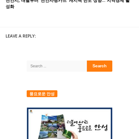
천안시, 내달부터 ‘천안사랑카드’ 캐시백 한도 상향… 지역경제 활
성화
LEAVE A REPLY:
Site
Sidebar
Search
for:
풍요로운 안성