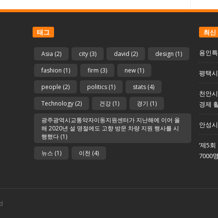
태그
최신
용인특
Asia
(2)
city
(3)
david
(2)
design
(1)
fashion
(1)
firm
(3)
new
(1)
평택시 
people
(2)
politics
(1)
stats
(4)
천안시
Technology
(2)
건강
(1)
경기
(1)
경제 
광주광역시교통약자이동지원센터가 지난해에 이어 올
안성시
해 2020년 설 명절에도 고향 방문 차량 지원 행사를 시
행했다
(1)
‘제5
뉴스
(1)
이천
(4)
7000
d