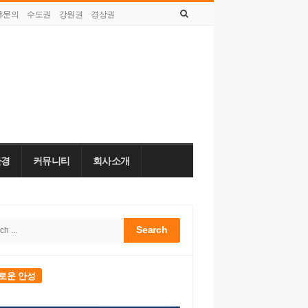
휴문의
수도권
강원권
경상권
토요일, 8월 08, 2026
환경
커뮤니티
회사소개
h
bar
로운 안성