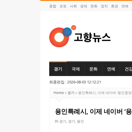
종합
포토
사회
경제
문화
정치
환경
연예
고
향
뉴
경기
국제
문화
연예
건
스
최종편집 : 2026-08-03 12:12:21
Home
»
경기
»
용인특례시, 이제 네이버 ‘용인중앙
용인특례시, 이제 네이버 ‘
IN
경기
,
경기
,
용인