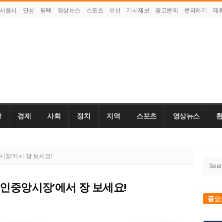
서울시
안성
평택
영상뉴스
스포츠
부산
기사제보
광고문의
문의하기
제
강
경제
사회
정치
지역
스포츠
영상뉴스
Site
시장’에서 장 보세요!
Searc
Side
for:
용인중앙시장’에서 장 보세요!
풍요