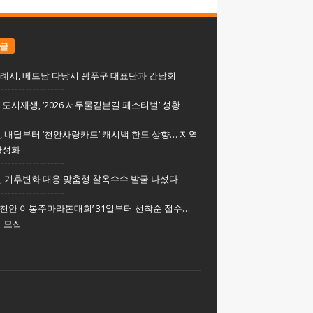
 글
례시, 베트남 다낭시 꽝푸구 대표단과 간담회
도시재생, ‘2026 서두물긷븐길 페스티벌’ 성황
, 내달부터 ‘천안사랑카드’ 캐시백 한도 상향… 지역
활성화
, 기후변화 대응 맞춤형 찰옥수수 발굴 나섰다
회 천안 이봉주마라톤대회’ 31일부터 선착순 접수…
명 모집