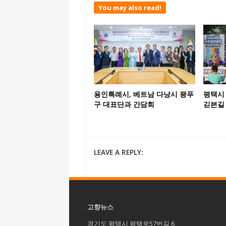
You may also read!
용인특례시, 베트남 다낭시 꽝푸
평택시 
구 대표단과 간담회
긷븐길
LEAVE A REPLY:
고향뉴스
경기도 평택시 평택로57번길 6