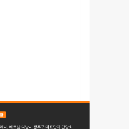
 글
례시, 베트남 다낭시 꽝푸구 대표단과 간담회