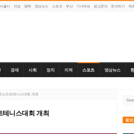
서울시
안성
평택
영상뉴스
스포츠
부산
기사제보
광고문의
문의하기
제
강
경제
사회
정치
지역
스포츠
영상뉴스
Site
전국소프트테니스대회 개최
Searc
Side
for:
트테니스대회 개최
풍요