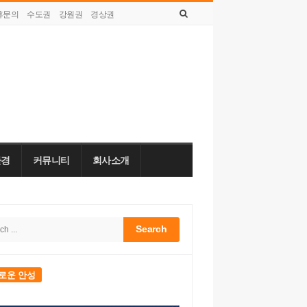
휴문의
수도권
강원권
경상권
금요일, 8월 07, 2026
환경
커뮤니티
회사소개
h
bar
로운 안성