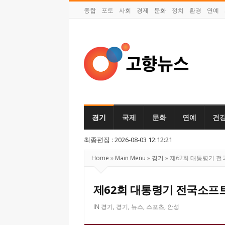
종합
포토
사회
경제
문화
정치
환경
연예
고
향
뉴
경기
국제
문화
연예
건
스
최종편집 : 2026-08-03 12:12:21
Home
»
Main Menu
»
경기
»
제62회 대통령기 
제62회 대통령기 전국소프
IN
경기
,
경기
,
뉴스
,
스포츠
,
안성