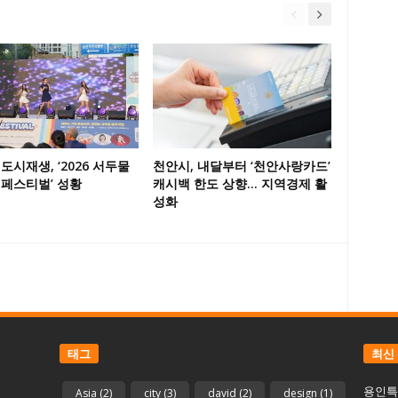
도시재생, ‘2026 서두물
천안시, 내달부터 ‘천안사랑카드’
 페스티벌’ 성황
캐시백 한도 상향… 지역경제 활
성화
태그
최신
용인특
Asia
(2)
city
(3)
david
(2)
design
(1)