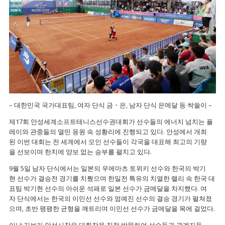
– 대한민국 국가대표팀, 여자 단식 금・은, 남자 단식 은메달 등 싹쓸이 –
제17회 안성세계소프트테니스선수권대회가 선수들의 에너지 넘치는 플
레이와 관중들의 열띤 응원 속 성황리에 진행되고 있다. 안성에서 개최
된 이번 대회는 전 세계에서 모인 선수들이 각국을 대표해 최고의 기량
을 선보이며 한치에 양보 없는 승부를 펼치고 있다.
9월 5일 남자 단식에서는 일본의 우에마츠 토위키 선수와 한국의 박기
현 선수가 결승전 경기를 치뤘으며 한일전 특유의 치열한 랠리 속 한국 대
표팀 박기현 선수의 아쉬운 석패로 일본 선수가 금메달을 차지했다. 여
자 단식에서는 한국의 이민선 선수와 엄예진 선수의 결승 경기가 펼쳐졌
으며, 초반 팽팽한 균형을 깨트리며 이민선 선수가 금메달을 목에 걸었다.
이날 김보라 안성시장은 대회장을 직접 방문하여 선수들과 관계자들