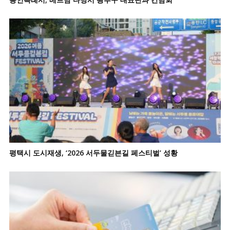
평택시 도시재생, ‘2026 서두물긷븐길 페스티벌’ 성황