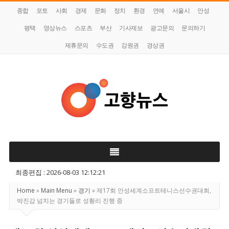
종합
포토
사회
경제
문화
정치
환경
연예
서울시
안성
평택
영상뉴스
스포츠
부산
기사제보
광고문의
문의하기
제휴문의
수도권
강원권
경상권
고
향
뉴
스
최종편집 : 2026-08-03 12:12:21
Home
»
Main Menu
»
경기
»
제17회 안성세계소프트테니스선수권대회,
박진감 넘치는 경기들로 성황리 진행 중