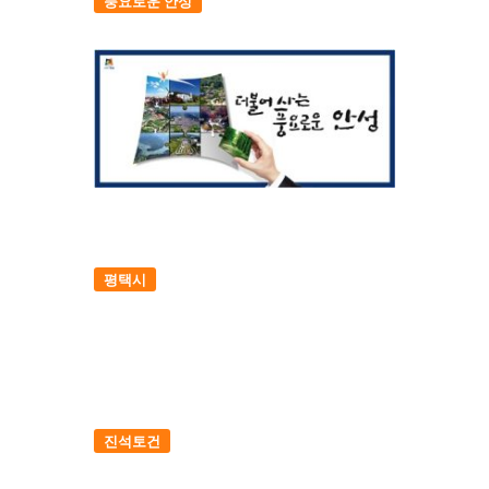
풍요로운 안성
평택시
진석토건