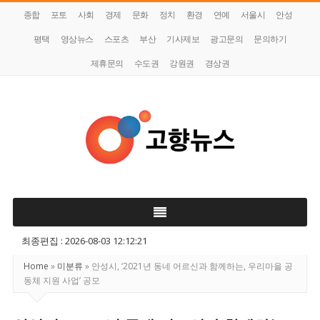
종합
포토
사회
경제
문화
정치
환경
연예
서울시
안성
평택
영상뉴스
스포츠
부산
기사제보
광고문의
문의하기
제휴문의
수도권
강원권
경상권
고
향
뉴
스
최종편집 : 2026-08-03 12:12:21
Home
»
미분류
»
안성시, ‘2021년 동네 어르신과 함께하는, 우리마을 공
동체 지원 사업’ 공모