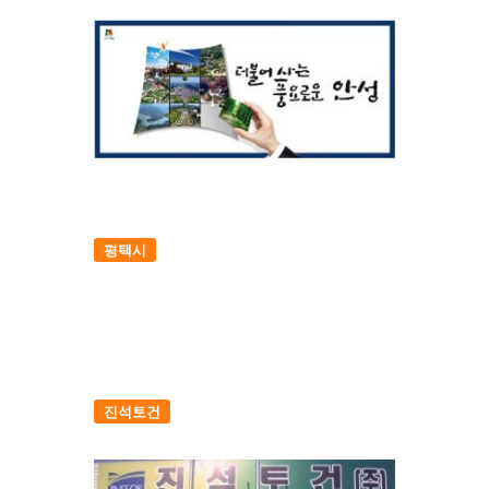
평택시
진석토건