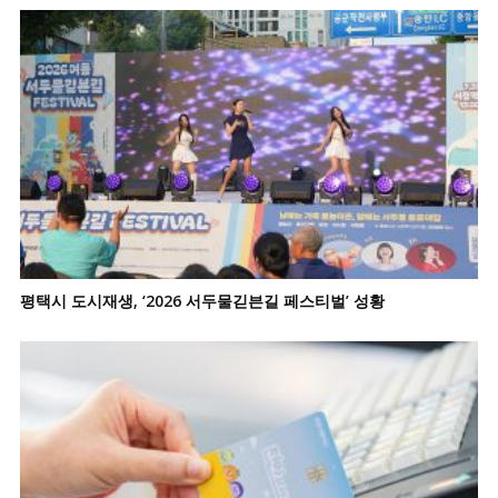
평택시 도시재생, ‘2026 서두물긷븐길 페스티벌’ 성황