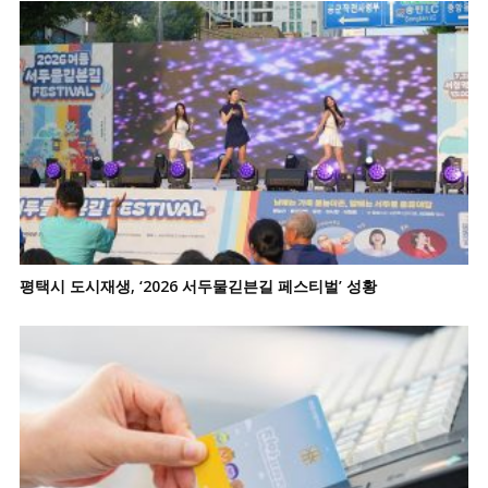
평택시 도시재생, ‘2026 서두물긷븐길 페스티벌’ 성황