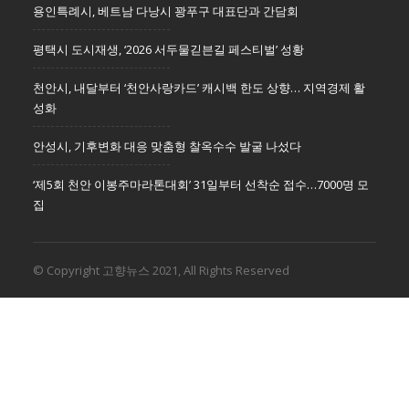
용인특례시, 베트남 다낭시 꽝푸구 대표단과 간담회
평택시 도시재생, ‘2026 서두물긷븐길 페스티벌’ 성황
천안시, 내달부터 ‘천안사랑카드’ 캐시백 한도 상향… 지역경제 활
성화
안성시, 기후변화 대응 맞춤형 찰옥수수 발굴 나섰다
‘제5회 천안 이봉주마라톤대회’ 31일부터 선착순 접수…7000명 모
집
© Copyright 고향뉴스 2021, All Rights Reserved