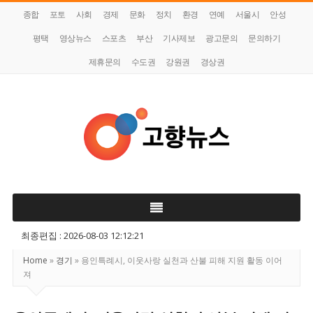
종합
포토
사회
경제
문화
정치
환경
연예
서울시
안성
평택
영상뉴스
스포츠
부산
기사제보
광고문의
문의하기
제휴문의
수도권
강원권
경상권
고
향
뉴
스
최종편집 : 2026-08-03 12:12:21
Home
»
경기
»
용인특례시, 이웃사랑 실천과 산불 피해 지원 활동 이어
져