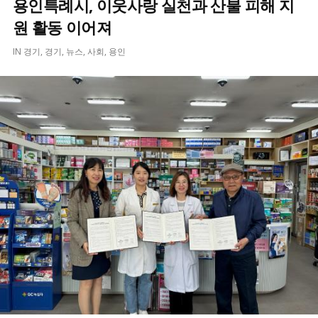
용인특례시, 이웃사랑 실천과 산불 피해 지
원 활동 이어져
IN
경기
,
경기
,
뉴스
,
사회
,
용인