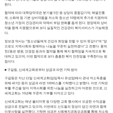
된다.
협약에 따라 대학당약국은 분기별 5만 원 상당의 종합감기약, 해열진통
제, 소화제 등 기본 상비약품을 저소득 청소년 10명에게 추가로 지원하며
청소년 가정의 건강관리와 약제비 부담 완화를 돕게 된다. 영양제와 상비
약을 함께 지원함으로써 보다 실질적인 건강관리 복지서비스가 가능해졌
다.
정보경 약사는 “청소년들에게 건강과 희망을 전할 수 있어 뜻깊다”며 “앞
으로도 지역사회와 함께하는 나눔을 꾸준히 실천하겠다”고 전했다. 풍덕
천2동은 병원, 안경점 등과의 협약을 통해 복지 협력망을 지속적으로 확
대하고 있으며, 이번 협약으로 보다 촘촘한 복지 안전망을 구축한다는 방
침이다.
■ 구갈동, 신세계교회로부터 성금과 라면 기탁 받아
구갈동은 지난 22일 신세계교회(담임목사 유성암)에서 관내 저소득층을
위해 431만 원의 성금과 라면 100박스를 기탁했다고 밝혔다. 이번 기탁은
부활 주간을 맞아 지역사회를 위한 나눔을 실천하고자 마련된 것으로, 신
세계교회는 10년째 꾸준히 기부를 이어오고 있다.
신세계교회는 매년 플리마켓 등 다양한 교회 행사에서 모금한 수익금을
성금으로 전달하고 있으며, 이번에도 신도들의 정성이 담긴 라면과 함께
이웃사랑을 실천했다. 기탁된 성금은 사회복지공동모금회를 통해 저소득