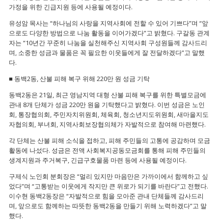
가정을 위한 긴급지원 등에 사용될 예정이다.
유성암 목사는 “하나님의 사랑을 지역사회에 전할 수 있어 기쁘다”며 “앞
으로도 다양한 방법으로 나눔 활동을 이어가겠다”고 밝혔다. 구갈동 관계
자는 “10년간 꾸준히 나눔을 실천해주신 지역사회 구성원들께 감사드리
며, 소중한 성금과 물품은 꼭 필요한 이웃들에게 잘 전달하겠다”고 말했
다.
■ 동백2동, 산불 피해 복구 위해 220만 원 성금 기탁
동백2동은 21일, 최근 영남지역 대형 산불 피해 복구를 위한 특별모금에
관내 8개 단체가 성금 220만 원을 기탁했다고 밝혔다. 이번 성금은 노인
회, 통장협의회, 주민자치위원회, 체육회, 청소년지도위원회, 새마을지도
자협의회, 부녀회, 지역사회보장협의체가 자발적으로 참여해 마련했다.
각 단체는 산불 피해 소식을 접하고, 피해 주민들의 고통에 공감하며 모금
활동에 나섰다. 성금은 전액 사회복지공동모금회를 통해 피해 주민들의
생계지원과 주거복구, 긴급구호물품 마련 등에 사용될 예정이다.
구제식 노인회 분회장은 “멀리 있지만 마음만은 가까이에서 함께하고 싶
었다”며 “고통받는 이웃에게 작지만 큰 위로가 되기를 바란다”고 전했다.
이수현 동백2동장은 “자발적으로 힘을 모아준 관내 단체들께 감사드리
며, 앞으로도 함께하는 따뜻한 동백2동을 만들기 위해 노력하겠다”고 말
했다.