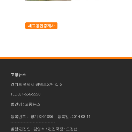
세교공인중개사
고향뉴스
경기도 평택시 평택로57번길 6
TEL:031-656-5550
법인명 : 고향뉴스
등록번호 : 경기 아51036 등록일 : 2014-08-11
발행·편집인 : 김영석 / 편집국장 : 오경섭