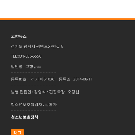
고향뉴스
경기도 평택시 평택로57번길 6
TEL:031-656-5550
법인명 : 고향뉴스
등록번호 : 경기 아51036 등록일 : 2014-08-11
발행·편집인 : 김영석 / 편집국장 : 오경섭
청소년보호책임자 : 김홍자
청소년보호정책
태그