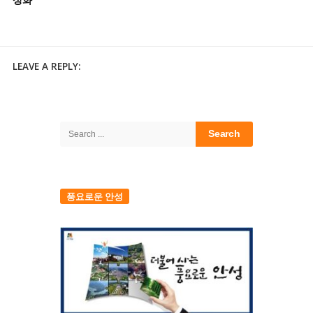
LEAVE A REPLY:
Site
Sidebar
Search
for:
풍요로운 안성