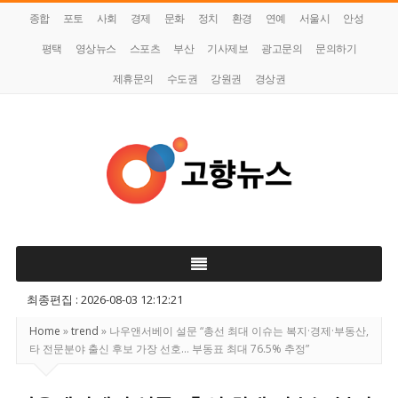
종합
포토
사회
경제
문화
정치
환경
연예
서울시
안성
평택
영상뉴스
스포츠
부산
기사제보
광고문의
문의하기
제휴문의
수도권
강원권
경상권
고
향
뉴
스
최종편집 : 2026-08-03 12:12:21
Home
»
trend
»
나우앤서베이 설문 “총선 최대 이슈는 복지·경제·부동산,
타 전문분야 출신 후보 가장 선호… 부동표 최대 76.5% 추정”