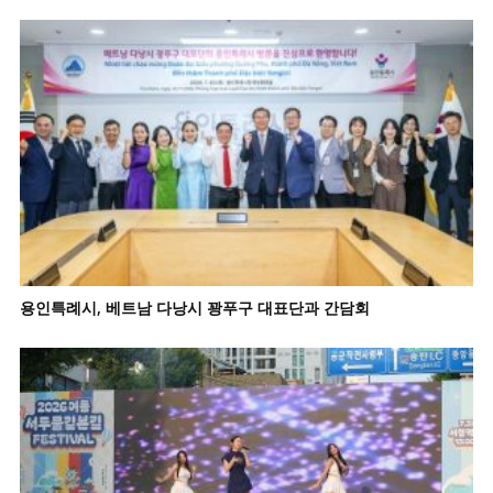
용인특례시, 베트남 다낭시 꽝푸구 대표단과 간담회