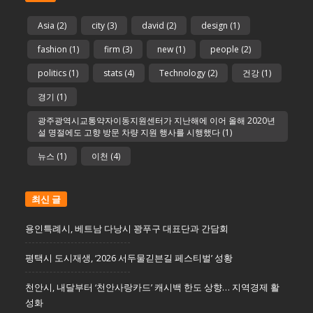
Asia
(2)
city
(3)
david
(2)
design
(1)
fashion
(1)
firm
(3)
new
(1)
people
(2)
politics
(1)
stats
(4)
Technology
(2)
건강
(1)
경기
(1)
광주광역시교통약자이동지원센터가 지난해에 이어 올해 2020년
설 명절에도 고향 방문 차량 지원 행사를 시행했다
(1)
뉴스
(1)
이천
(4)
최신 글
용인특례시, 베트남 다낭시 꽝푸구 대표단과 간담회
평택시 도시재생, ‘2026 서두물긷븐길 페스티벌’ 성황
천안시, 내달부터 ‘천안사랑카드’ 캐시백 한도 상향… 지역경제 활
성화